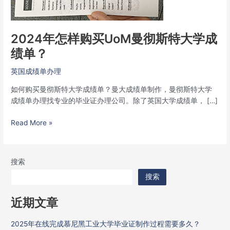
彻
斯
特
2024年怎样购买UoM曼彻斯特大学成
大
绩单？
学
成
英国成绩单办理
绩
单？
如何购买曼彻斯特大学成绩单？曼大成绩单制作，曼彻斯特大学
成绩单办理找专业的毕业证办理公司。除了英国大学成绩单， […]
Read More »
搜索
搜索
近期文章
2025年在线完成慕尼黑工业大学毕业证制作过程需要多久？