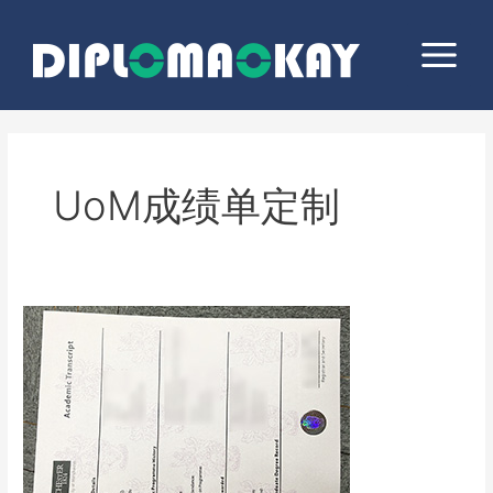
跳
Main
至
Menu
内
容
UoM成绩单定制
2024
年
怎
样
购
买
UoM
曼