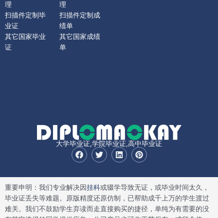
理
理
扫描件定制毕
扫描件定制成
业证
绩单
其它国家毕业
其它国家成绩
证
单
大学毕业证,学院毕业证,高中毕业证
F
T
L
P
a
w
i
i
c
i
n
n
e
t
k
t
b
t
e
e
重要申明：我们专业解决因
挂科
或辍学导致无证，或毕业时间太久，
o
e
d
r
o
r
i
e
毕业证丢失等难题。原版精度还原仿制，已帮助成千上万的学生渡过
k
n
s
难关。我们不鼓励学生弃读而走直接购买的捷径，单纯为有需要的没
t