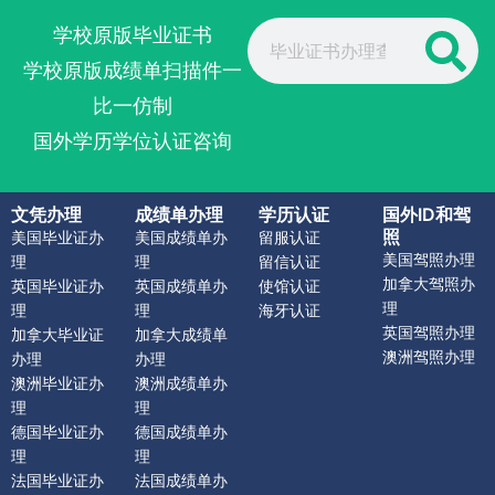
Search
学校原版毕业证书
学校原版成绩单扫描件一
比一仿制
国外学历学位认证咨询
文凭办理
成绩单办理
学历认证
国外ID和驾
照
美国毕业证办
美国成绩单办
留服认证
美国驾照办理
理
理
留信认证
加拿大驾照办
英国毕业证办
英国成绩单办
使馆认证
理
理
理
海牙认证
英国驾照办理
加拿大毕业证
加拿大成绩单
澳洲驾照办理
办理
办理
澳洲毕业证办
澳洲成绩单办
理
理
德国毕业证办
德国成绩单办
理
理
法国毕业证办
法国成绩单办