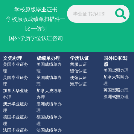
Search
学校原版毕业证书
学校原版成绩单扫描件一
比一仿制
国外学历学位认证咨询
文凭办理
成绩单办理
学历认证
国外ID和驾
照
美国毕业证办
美国成绩单办
留服认证
美国驾照办理
理
理
留信认证
加拿大驾照办
英国毕业证办
英国成绩单办
使馆认证
理
理
理
海牙认证
英国驾照办理
加拿大毕业证
加拿大成绩单
澳洲驾照办理
办理
办理
澳洲毕业证办
澳洲成绩单办
理
理
德国毕业证办
德国成绩单办
理
理
法国毕业证办
法国成绩单办