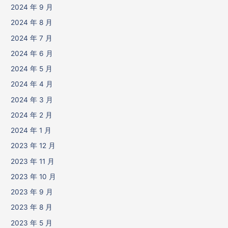
2024 年 9 月
2024 年 8 月
2024 年 7 月
2024 年 6 月
2024 年 5 月
2024 年 4 月
2024 年 3 月
2024 年 2 月
2024 年 1 月
2023 年 12 月
2023 年 11 月
2023 年 10 月
2023 年 9 月
2023 年 8 月
2023 年 5 月