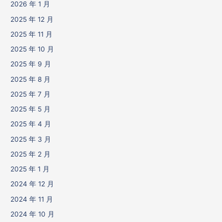
2026 年 1 月
2025 年 12 月
2025 年 11 月
2025 年 10 月
2025 年 9 月
2025 年 8 月
2025 年 7 月
2025 年 5 月
2025 年 4 月
2025 年 3 月
2025 年 2 月
2025 年 1 月
2024 年 12 月
2024 年 11 月
2024 年 10 月