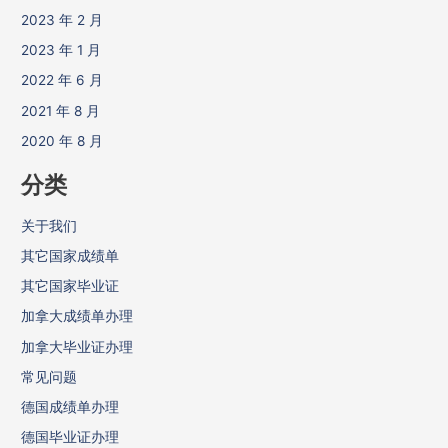
2023 年 2 月
2023 年 1 月
2022 年 6 月
2021 年 8 月
2020 年 8 月
分类
关于我们
其它国家成绩单
其它国家毕业证
加拿大成绩单办理
加拿大毕业证办理
常见问题
德国成绩单办理
德国毕业证办理