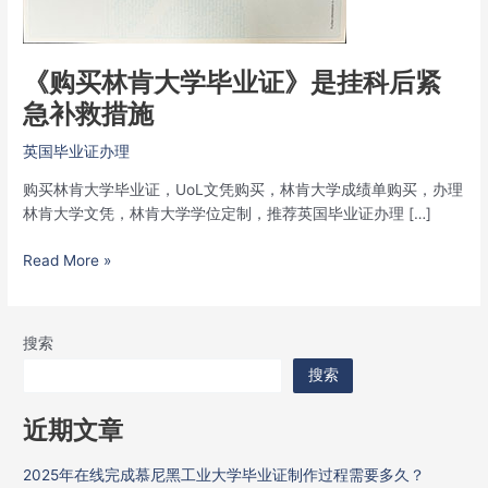
证》
是
挂
《购买林肯大学毕业证》是挂科后紧
科
急补救措施
后
紧
英国毕业证办理
急
补
购买林肯大学毕业证，UoL文凭购买，林肯大学成绩单购买，办理
救
林肯大学文凭，林肯大学学位定制，推荐英国毕业证办理 […]
措
施
Read More »
搜索
搜索
近期文章
2025年在线完成慕尼黑工业大学毕业证制作过程需要多久？