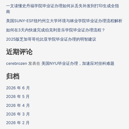
一文读懂史丹福学院毕业证办理如何从丢失补发到打印生成全指
南
美国SUNY-ESF纽约州立大学环境与林业学院毕业证办理流程解析
如何在3天内快速完成伯克利音乐学院毕业证办理流程？
2025版芝加哥哥伦比亚学院毕业证办理的明智建议
近期评论
cerebrozen
发表在
美国NYU毕业证办理，加速应对挂科难题
归档
2026 年 6 月
2026 年 5 月
2026 年 4 月
2026 年 3 月
2026 年 2 月