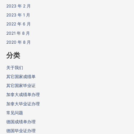
2023 年 2 月
2023 年 1 月
2022 年 6 月
2021 年 8 月
2020 年 8 月
分类
关于我们
其它国家成绩单
其它国家毕业证
加拿大成绩单办理
加拿大毕业证办理
常见问题
德国成绩单办理
德国毕业证办理