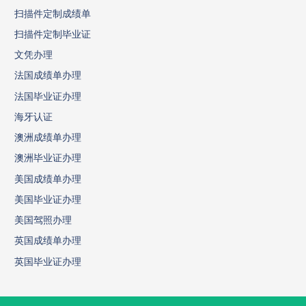
扫描件定制成绩单
扫描件定制毕业证
文凭办理
法国成绩单办理
法国毕业证办理
海牙认证
澳洲成绩单办理
澳洲毕业证办理
美国成绩单办理
美国毕业证办理
美国驾照办理
英国成绩单办理
英国毕业证办理