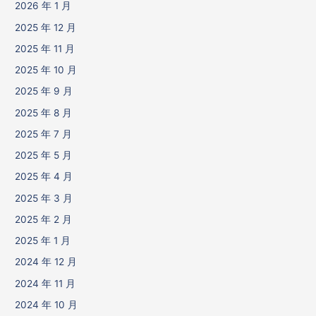
2026 年 1 月
2025 年 12 月
2025 年 11 月
2025 年 10 月
2025 年 9 月
2025 年 8 月
2025 年 7 月
2025 年 5 月
2025 年 4 月
2025 年 3 月
2025 年 2 月
2025 年 1 月
2024 年 12 月
2024 年 11 月
2024 年 10 月