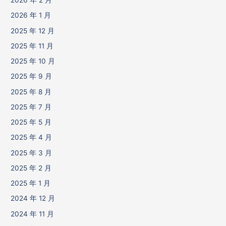
2026 年 2 月
2026 年 1 月
2025 年 12 月
2025 年 11 月
2025 年 10 月
2025 年 9 月
2025 年 8 月
2025 年 7 月
2025 年 5 月
2025 年 4 月
2025 年 3 月
2025 年 2 月
2025 年 1 月
2024 年 12 月
2024 年 11 月