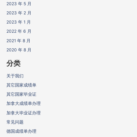
2023 年 5 月
2023 年 2 月
2023 年 1 月
2022 年 6 月
2021 年 8 月
2020 年 8 月
分类
关于我们
其它国家成绩单
其它国家毕业证
加拿大成绩单办理
加拿大毕业证办理
常见问题
德国成绩单办理