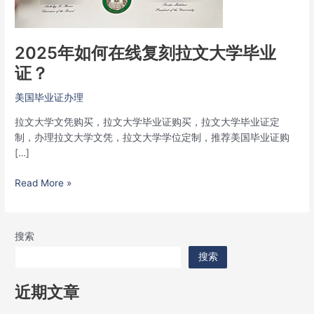
拉
文
大
2025年如何在线复刻拉文大学毕业
学
证？
毕
业
美国毕业证办理
证？
拉文大学文凭购买，拉文大学毕业证购买，拉文大学毕业证定
制，办理拉文大学文凭，拉文大学学位定制，推荐美国毕业证购
[…]
Read More »
搜索
搜索
近期文章