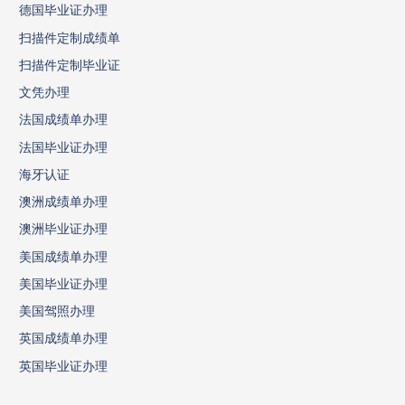
德国毕业证办理
扫描件定制成绩单
扫描件定制毕业证
文凭办理
法国成绩单办理
法国毕业证办理
海牙认证
澳洲成绩单办理
澳洲毕业证办理
美国成绩单办理
美国毕业证办理
美国驾照办理
英国成绩单办理
英国毕业证办理