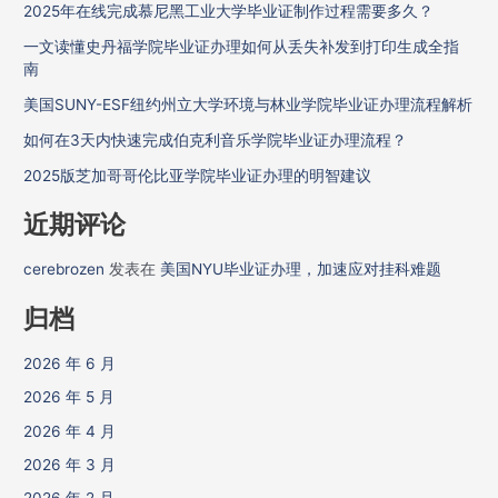
2025年在线完成慕尼黑工业大学毕业证制作过程需要多久？
一文读懂史丹福学院毕业证办理如何从丢失补发到打印生成全指
南
美国SUNY-ESF纽约州立大学环境与林业学院毕业证办理流程解析
如何在3天内快速完成伯克利音乐学院毕业证办理流程？
2025版芝加哥哥伦比亚学院毕业证办理的明智建议
近期评论
cerebrozen
发表在
美国NYU毕业证办理，加速应对挂科难题
归档
2026 年 6 月
2026 年 5 月
2026 年 4 月
2026 年 3 月