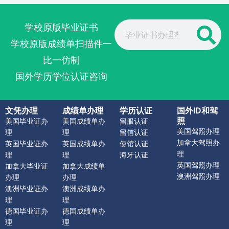
Search
学校原版毕业证书
学校原版成绩单扫描件一
比一仿制
国外学历学位认证咨询
文凭办理
成绩单办理
学历认证
国外ID和驾
照
美国毕业证办
美国成绩单办
留服认证
美国驾照办理
理
理
留信认证
加拿大驾照办
英国毕业证办
英国成绩单办
使馆认证
理
理
理
海牙认证
英国驾照办理
加拿大毕业证
加拿大成绩单
澳洲驾照办理
办理
办理
澳洲毕业证办
澳洲成绩单办
理
理
德国毕业证办
德国成绩单办
理
理