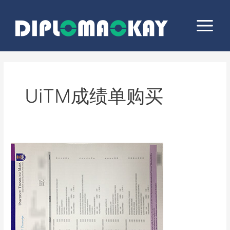
跳
Main
至
Menu
内
容
UiTM成绩单购买
想
购
买
一
份
玛
拉
工