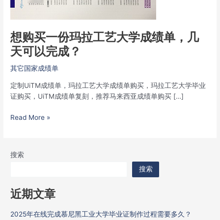
艺
大
学
想购买一份玛拉工艺大学成绩单，几
成
天可以完成？
绩
单，
其它国家成绩单
几
天
定制UiTM成绩单，玛拉工艺大学成绩单购买，玛拉工艺大学毕业
可
证购买，UiTM成绩单复刻，推荐马来西亚成绩单购买 […]
以
完
Read More »
成？
搜索
搜索
近期文章
2025年在线完成慕尼黑工业大学毕业证制作过程需要多久？