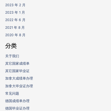
2023 年 2 月
2023 年 1 月
2022 年 6 月
2021 年 8 月
2020 年 8 月
分类
关于我们
其它国家成绩单
其它国家毕业证
加拿大成绩单办理
加拿大毕业证办理
常见问题
德国成绩单办理
德国毕业证办理