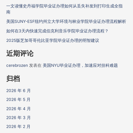
一文读懂史丹福学院毕业证办理如何从丢失补发到打印生成全指
南
美国SUNY-ESF纽约州立大学环境与林业学院毕业证办理流程解析
如何在3天内快速完成伯克利音乐学院毕业证办理流程？
2025版芝加哥哥伦比亚学院毕业证办理的明智建议
近期评论
cerebrozen
发表在
美国NYU毕业证办理，加速应对挂科难题
归档
2026 年 6 月
2026 年 5 月
2026 年 4 月
2026 年 3 月
2026 年 2 月