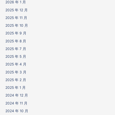
2026 年 1 月
2025 年 12 月
2025 年 11 月
2025 年 10 月
2025 年 9 月
2025 年 8 月
2025 年 7 月
2025 年 5 月
2025 年 4 月
2025 年 3 月
2025 年 2 月
2025 年 1 月
2024 年 12 月
2024 年 11 月
2024 年 10 月