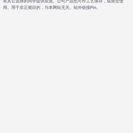
有其它选择的同学提供应急。公司产品也可作工艺保存，或留念使
用。用于非正规目的，与本网站无关。站外链接
Pin。