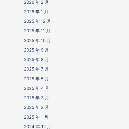
2026 年 2 月
2026 年 1 月
2025 年 12 月
2025 年 11 月
2025 年 10 月
2025 年 9 月
2025 年 8 月
2025 年 7 月
2025 年 5 月
2025 年 4 月
2025 年 3 月
2025 年 2 月
2025 年 1 月
2024 年 12 月