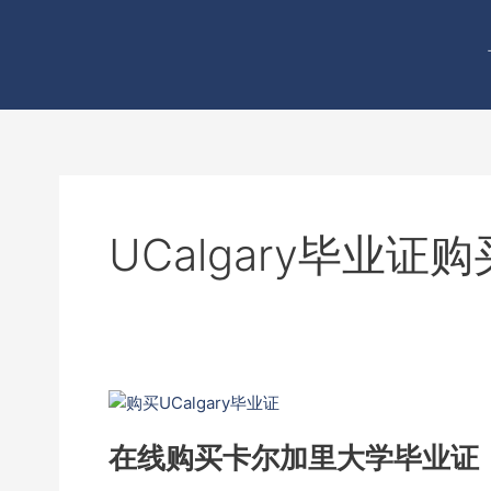
跳
至
内
容
UCalgary毕业证购
在
线
在线购买卡尔加里大学毕业证
购
买