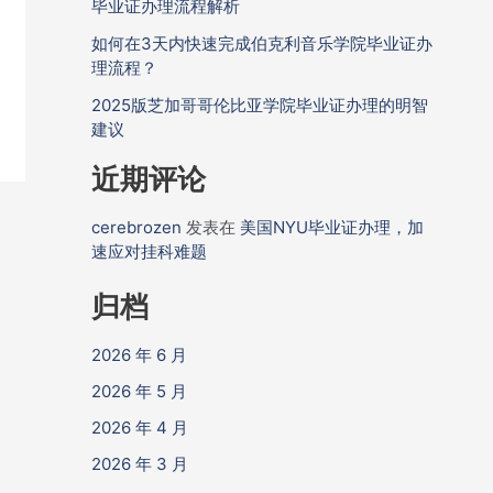
毕业证办理流程解析
如何在3天内快速完成伯克利音乐学院毕业证办
理流程？
2025版芝加哥哥伦比亚学院毕业证办理的明智
建议
近期评论
cerebrozen
发表在
美国NYU毕业证办理，加
速应对挂科难题
归档
2026 年 6 月
2026 年 5 月
2026 年 4 月
2026 年 3 月