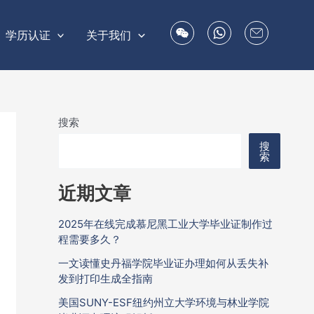
学历认证
关于我们
搜索
搜
索
近期文章
2025年在线完成慕尼黑工业大学毕业证制作过
程需要多久？
一文读懂史丹福学院毕业证办理如何从丢失补
发到打印生成全指南
美国SUNY-ESF纽约州立大学环境与林业学院