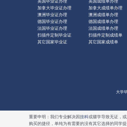
英国毕业证办理
英国成绩单办理
加拿大毕业证办理
加拿大成绩单办理
澳洲毕业证办理
澳洲成绩单办理
德国毕业证办理
德国成绩单办理
法国毕业证办理
法国成绩单办理
扫描件定制毕业证
扫描件定制成绩单
其它国家毕业证
其它国家成绩单
大学毕
重要申明：我们专业解决因
挂科
或辍学导致无证，或
购买的捷径，单纯为有需要的没有其它选择的同学提