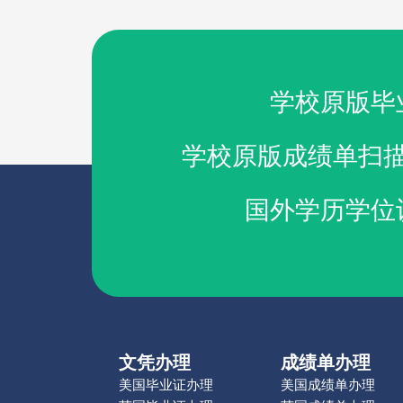
学校原版毕
学校原版成绩单扫
国外学历学位
文凭办理
成绩单办理
美国毕业证办理
美国成绩单办理