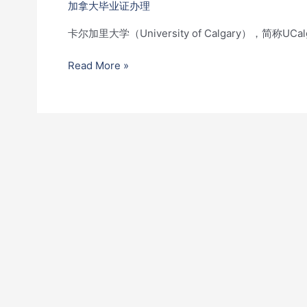
加拿大毕业证办理
卡
尔
卡尔加里大学（University of Calgary），简称UCa
加
里
Read More »
大
学
毕
业
证，
多
久
能
拿
到？