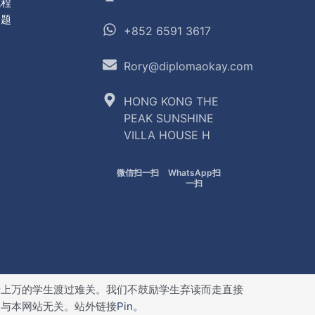
流程
问题
+852 6591 3617
Rory@diplomaokay.com
HONG KONG THE
PEAK SUNSHINE
VILLA HOUSE H
微信扫一扫
WhatsApp扫
一扫
千上万的学生渡过难关。我们不鼓励学生弃读而走直接
，与本网站无关。站外链接
Pin。