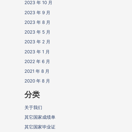
2023 年 10 月
2023 年 9 月
2023 年 8 月
2023 年 5 月
2023 年 2 月
2023 年 1 月
2022 年 6 月
2021 年 8 月
2020 年 8 月
分类
关于我们
其它国家成绩单
其它国家毕业证