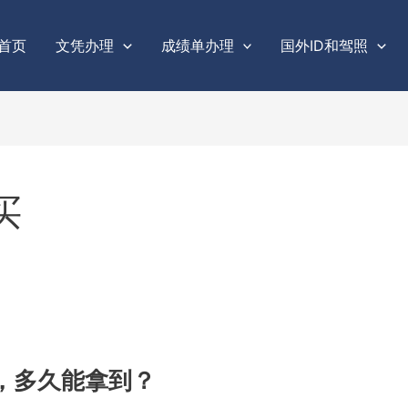
首页
文凭办理
成绩单办理
国外ID和驾照
买
，多久能拿到？