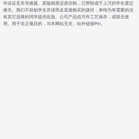
o
r
i
e
毕业证丢失等难题。原版精度还原仿制，已帮助成千上万的学生渡过
k
n
s
难关。我们不鼓励学生弃读而走直接购买的捷径，单纯为有需要的没
t
有其它选择的同学提供应急。公司产品也可作工艺保存，或留念使
用。用于非正规目的，与本网站无关。站外链接
Pin。