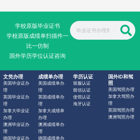
Search
学校原版毕业证书
学校原版成绩单扫描件一
比一仿制
国外学历学位认证咨询
文凭办理
成绩单办理
学历认证
国外ID和驾
照
美国毕业证办
美国成绩单办
留服认证
美国驾照办理
理
理
留信认证
加拿大驾照办
英国毕业证办
英国成绩单办
使馆认证
理
理
理
海牙认证
英国驾照办理
加拿大毕业证
加拿大成绩单
澳洲驾照办理
办理
办理
澳洲毕业证办
澳洲成绩单办
理
理
德国毕业证办
德国成绩单办