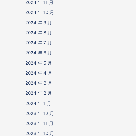
2024 年 11 月
2024 年 10 月
2024 年 9 月
2024 年 8 月
2024 年 7 月
2024 年 6 月
2024 年 5 月
2024 年 4 月
2024 年 3 月
2024 年 2 月
2024 年 1 月
2023 年 12 月
2023 年 11 月
2023 年 10 月