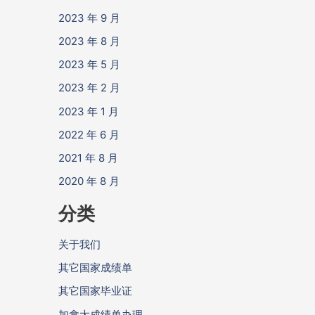
2023 年 9 月
2023 年 8 月
2023 年 5 月
2023 年 2 月
2023 年 1 月
2022 年 6 月
2021 年 8 月
2020 年 8 月
分类
关于我们
其它国家成绩单
其它国家毕业证
加拿大成绩单办理