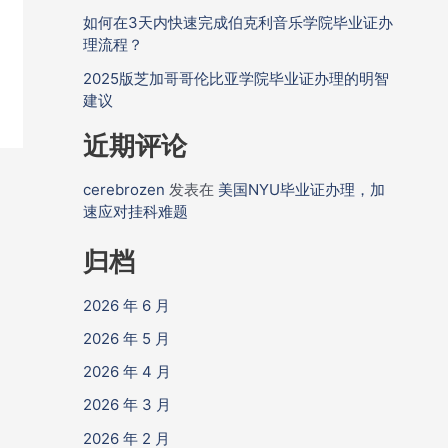
如何在3天内快速完成伯克利音乐学院毕业证办
理流程？
2025版芝加哥哥伦比亚学院毕业证办理的明智
建议
近期评论
cerebrozen
发表在
美国NYU毕业证办理，加
速应对挂科难题
归档
2026 年 6 月
2026 年 5 月
2026 年 4 月
2026 年 3 月
2026 年 2 月