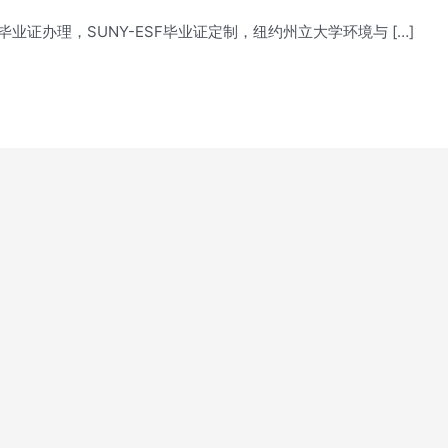
毕业证办理，SUNY-ESF毕业证定制，纽约州立大学环境与 […]