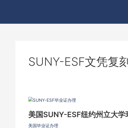
SUNY-ESF文凭复
美
国
美国SUNY-ESF纽约州立
SUNY-
ESF
美国毕业证办理
纽