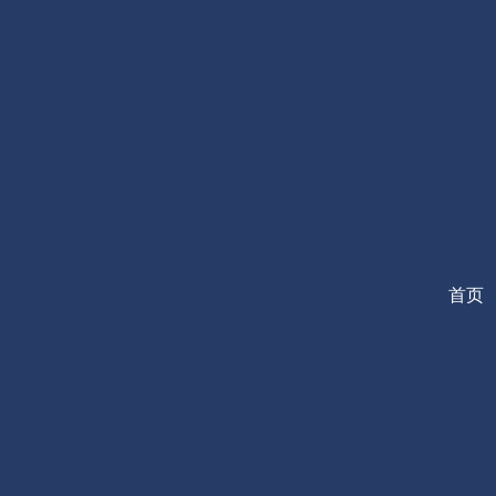
跳
至
内
容
首页