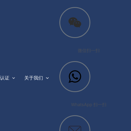
微信扫一扫
认证
关于我们
WhatsApp 扫一扫