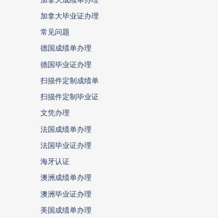
加拿大毕业证办理
常见问题
德国成绩单办理
德国毕业证办理
扫描件定制成绩单
扫描件定制毕业证
文凭办理
法国成绩单办理
法国毕业证办理
海牙认证
澳洲成绩单办理
澳洲毕业证办理
美国成绩单办理