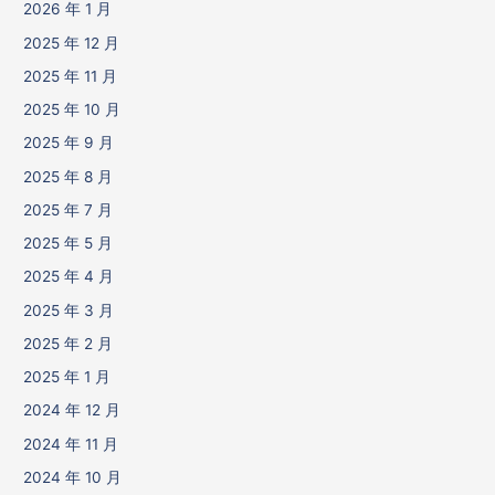
2026 年 1 月
2025 年 12 月
2025 年 11 月
2025 年 10 月
2025 年 9 月
2025 年 8 月
2025 年 7 月
2025 年 5 月
2025 年 4 月
2025 年 3 月
2025 年 2 月
2025 年 1 月
2024 年 12 月
2024 年 11 月
2024 年 10 月