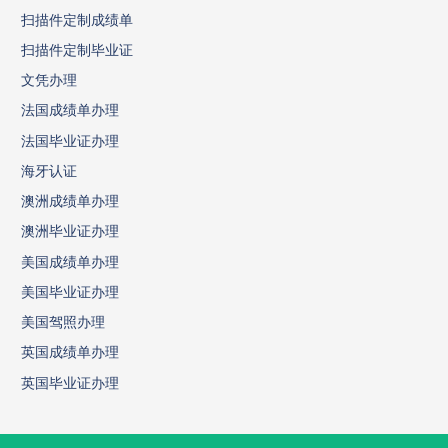
扫描件定制成绩单
扫描件定制毕业证
文凭办理
法国成绩单办理
法国毕业证办理
海牙认证
澳洲成绩单办理
澳洲毕业证办理
美国成绩单办理
美国毕业证办理
美国驾照办理
英国成绩单办理
英国毕业证办理