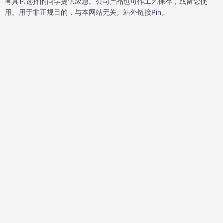
有其它选择的同学提供应急。公司产品也可作工艺保存，或留念使
用。用于非正规目的，与本网站无关。站外链接
Pin。