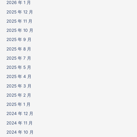
2026 年 1 月
2025 年 12 月
2025 年 11 月
2025 年 10 月
2025 年 9 月
2025 年 8 月
2025 年 7 月
2025 年 5 月
2025 年 4 月
2025 年 3 月
2025 年 2 月
2025 年 1 月
2024 年 12 月
2024 年 11 月
2024 年 10 月