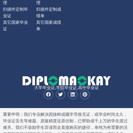
理
理
扫描件定制毕
扫描件定制成
业证
绩单
其它国家毕业
其它国家成绩
证
单
大学毕业证,学院毕业证,高中毕业证
F
T
L
P
a
w
i
i
c
i
n
n
e
t
k
t
b
t
e
e
重要申明：我们专业解决因
挂科
或辍学导致无证，或毕业时间太久，
o
e
d
r
o
r
i
e
毕业证丢失等难题。原版精度还原仿制，已帮助成千上万的学生渡过
k
n
s
难关。我们不鼓励学生弃读而走直接购买的捷径，单纯为有需要的没
t