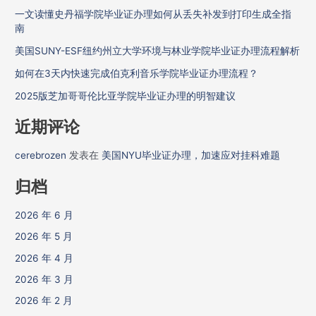
一文读懂史丹福学院毕业证办理如何从丢失补发到打印生成全指
南
美国SUNY-ESF纽约州立大学环境与林业学院毕业证办理流程解析
如何在3天内快速完成伯克利音乐学院毕业证办理流程？
2025版芝加哥哥伦比亚学院毕业证办理的明智建议
近期评论
cerebrozen
发表在
美国NYU毕业证办理，加速应对挂科难题
归档
2026 年 6 月
2026 年 5 月
2026 年 4 月
2026 年 3 月
2026 年 2 月