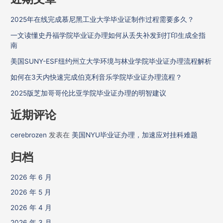
2025年在线完成慕尼黑工业大学毕业证制作过程需要多久？
一文读懂史丹福学院毕业证办理如何从丢失补发到打印生成全指
南
美国SUNY-ESF纽约州立大学环境与林业学院毕业证办理流程解析
如何在3天内快速完成伯克利音乐学院毕业证办理流程？
2025版芝加哥哥伦比亚学院毕业证办理的明智建议
近期评论
cerebrozen
发表在
美国NYU毕业证办理，加速应对挂科难题
归档
2026 年 6 月
2026 年 5 月
2026 年 4 月
2026 年 3 月