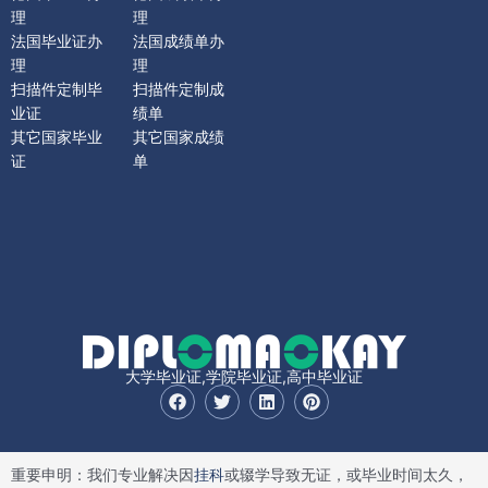
理
理
法国毕业证办
法国成绩单办
理
理
扫描件定制毕
扫描件定制成
业证
绩单
其它国家毕业
其它国家成绩
证
单
大学毕业证,学院毕业证,高中毕业证
F
T
L
P
a
w
i
i
c
i
n
n
e
t
k
t
b
t
e
e
重要申明：我们专业解决因
挂科
或辍学导致无证，或毕业时间太久，
o
e
d
r