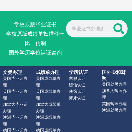
Search
学校原版毕业证书
学校原版成绩单扫描件一
比一仿制
国外学历学位认证咨询
文凭办理
成绩单办理
学历认证
国外ID和驾
照
美国毕业证办
美国成绩单办
留服认证
美国驾照办理
理
理
留信认证
加拿大驾照办
英国毕业证办
英国成绩单办
使馆认证
理
理
理
海牙认证
英国驾照办理
加拿大毕业证
加拿大成绩单
澳洲驾照办理
办理
办理
澳洲毕业证办
澳洲成绩单办
理
理
德国毕业证办
德国成绩单办