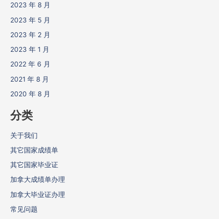
2023 年 8 月
2023 年 5 月
2023 年 2 月
2023 年 1 月
2022 年 6 月
2021 年 8 月
2020 年 8 月
分类
关于我们
其它国家成绩单
其它国家毕业证
加拿大成绩单办理
加拿大毕业证办理
常见问题