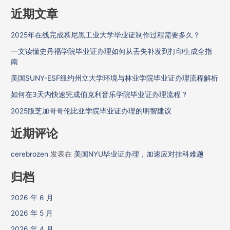
近期文章
2025年在线完成慕尼黑工业大学毕业证制作过程需要多久？
一文读懂史丹福学院毕业证办理如何从丢失补发到打印生成全指
南
美国SUNY-ESF纽约州立大学环境与林业学院毕业证办理流程解析
如何在3天内快速完成伯克利音乐学院毕业证办理流程？
2025版芝加哥哥伦比亚学院毕业证办理的明智建议
近期评论
cerebrozen
发表在
美国NYU毕业证办理，加速应对挂科难题
归档
2026 年 6 月
2026 年 5 月
2026 年 4 月