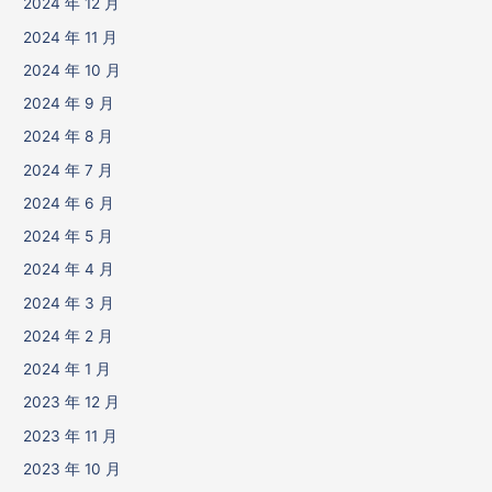
2024 年 12 月
2024 年 11 月
2024 年 10 月
2024 年 9 月
2024 年 8 月
2024 年 7 月
2024 年 6 月
2024 年 5 月
2024 年 4 月
2024 年 3 月
2024 年 2 月
2024 年 1 月
2023 年 12 月
2023 年 11 月
2023 年 10 月