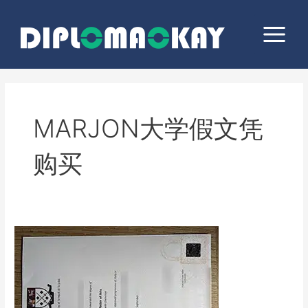
跳
Main
至
Menu
内
容
MARJON大学假文凭
购买
在
英
国
怎
样