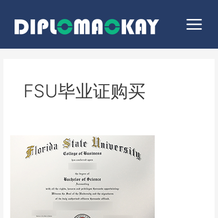
跳
Main
至
Menu
内
容
FSU毕业证购买
美
国
FSU
佛
罗
里
达
州