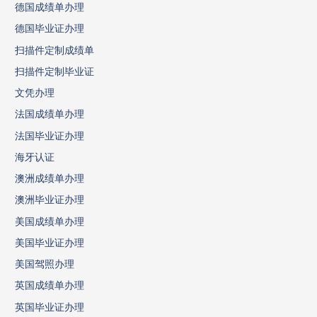
德国成绩单办理
德国毕业证办理
扫描件定制成绩单
扫描件定制毕业证
文凭办理
法国成绩单办理
法国毕业证办理
海牙认证
澳洲成绩单办理
澳洲毕业证办理
美国成绩单办理
美国毕业证办理
美国驾照办理
英国成绩单办理
英国毕业证办理