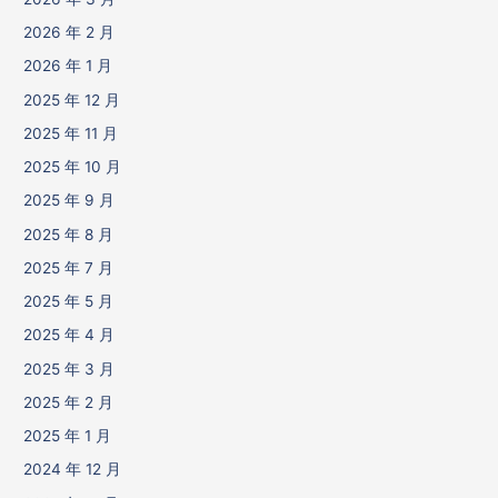
2026 年 2 月
2026 年 1 月
2025 年 12 月
2025 年 11 月
2025 年 10 月
2025 年 9 月
2025 年 8 月
2025 年 7 月
2025 年 5 月
2025 年 4 月
2025 年 3 月
2025 年 2 月
2025 年 1 月
2024 年 12 月