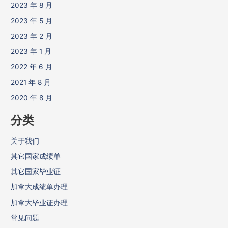
2023 年 8 月
2023 年 5 月
2023 年 2 月
2023 年 1 月
2022 年 6 月
2021 年 8 月
2020 年 8 月
分类
关于我们
其它国家成绩单
其它国家毕业证
加拿大成绩单办理
加拿大毕业证办理
常见问题