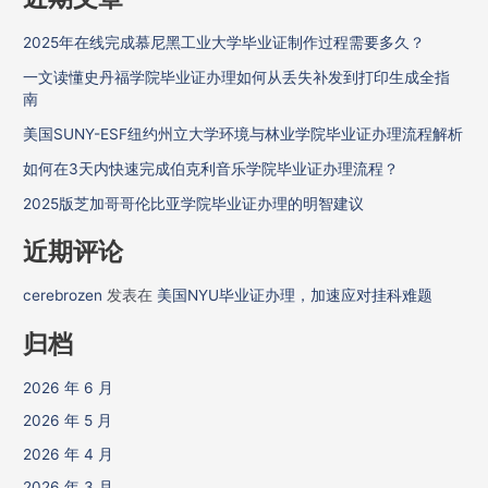
2025年在线完成慕尼黑工业大学毕业证制作过程需要多久？
一文读懂史丹福学院毕业证办理如何从丢失补发到打印生成全指
南
美国SUNY-ESF纽约州立大学环境与林业学院毕业证办理流程解析
如何在3天内快速完成伯克利音乐学院毕业证办理流程？
2025版芝加哥哥伦比亚学院毕业证办理的明智建议
近期评论
cerebrozen
发表在
美国NYU毕业证办理，加速应对挂科难题
归档
2026 年 6 月
2026 年 5 月
2026 年 4 月
2026 年 3 月