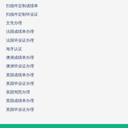
扫描件定制成绩单
扫描件定制毕业证
文凭办理
法国成绩单办理
法国毕业证办理
海牙认证
澳洲成绩单办理
澳洲毕业证办理
美国成绩单办理
美国毕业证办理
美国驾照办理
英国成绩单办理
英国毕业证办理