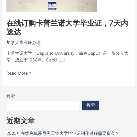
大
学
毕
在线订购卡普兰诺大学毕业证，7天内
业
送达
证，
7
加拿大毕业证办理
天
内
卡普兰诺大学（Capilano University，简称CapU）是一所公立大
送
学，成立于1968年。CapU […]
达
Read More »
搜索
搜索
近期文章
2025年在线完成慕尼黑工业大学毕业证制作过程需要多久？