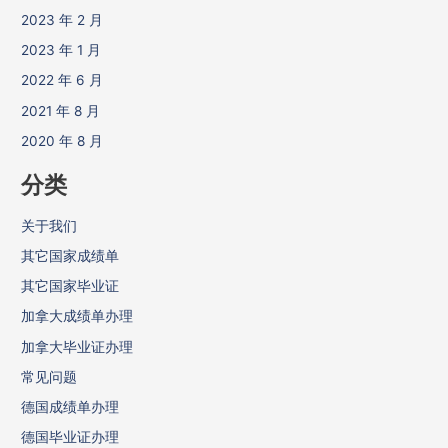
2023 年 2 月
2023 年 1 月
2022 年 6 月
2021 年 8 月
2020 年 8 月
分类
关于我们
其它国家成绩单
其它国家毕业证
加拿大成绩单办理
加拿大毕业证办理
常见问题
德国成绩单办理
德国毕业证办理