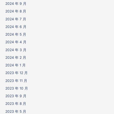
2024 年 9 月
2024 年 8 月
2024 年 7 月
2024 年 6 月
2024 年 5 月
2024 年 4 月
2024 年 3 月
2024 年 2 月
2024 年 1 月
2023 年 12 月
2023 年 11 月
2023 年 10 月
2023 年 9 月
2023 年 8 月
2023 年 5 月