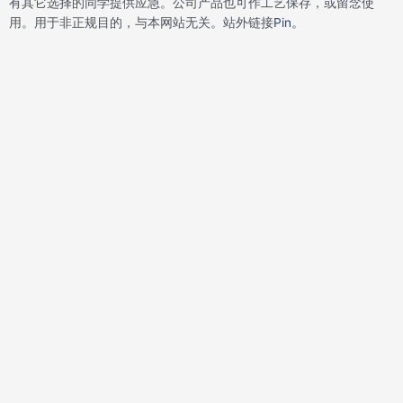
有其它选择的同学提供应急。公司产品也可作工艺保存，或留念使
用。用于非正规目的，与本网站无关。站外链接
Pin。