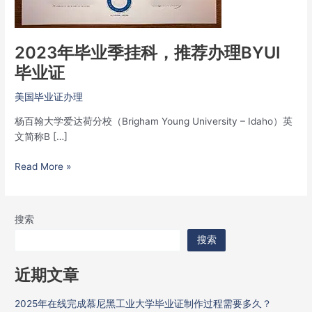
荐
办
理
2023年毕业季挂科，推荐办理BYUI
BYUI
毕业证
毕
业
美国毕业证办理
证
杨百翰大学爱达荷分校（Brigham Young University – Idaho）英
文简称B […]
Read More »
搜索
搜索
近期文章
2025年在线完成慕尼黑工业大学毕业证制作过程需要多久？