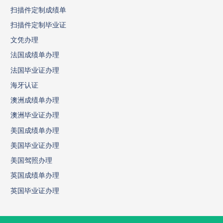
扫描件定制成绩单
扫描件定制毕业证
文凭办理
法国成绩单办理
法国毕业证办理
海牙认证
澳洲成绩单办理
澳洲毕业证办理
美国成绩单办理
美国毕业证办理
美国驾照办理
英国成绩单办理
英国毕业证办理