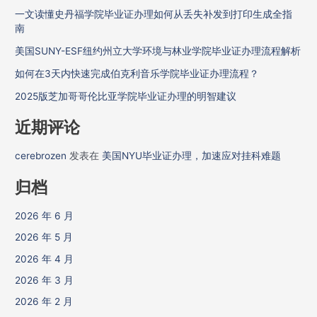
一文读懂史丹福学院毕业证办理如何从丢失补发到打印生成全指
南
美国SUNY-ESF纽约州立大学环境与林业学院毕业证办理流程解析
如何在3天内快速完成伯克利音乐学院毕业证办理流程？
2025版芝加哥哥伦比亚学院毕业证办理的明智建议
近期评论
cerebrozen
发表在
美国NYU毕业证办理，加速应对挂科难题
归档
2026 年 6 月
2026 年 5 月
2026 年 4 月
2026 年 3 月
2026 年 2 月