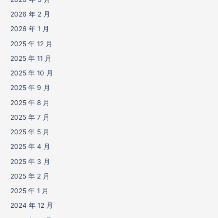
2026 年 2 月
2026 年 1 月
2025 年 12 月
2025 年 11 月
2025 年 10 月
2025 年 9 月
2025 年 8 月
2025 年 7 月
2025 年 5 月
2025 年 4 月
2025 年 3 月
2025 年 2 月
2025 年 1 月
2024 年 12 月