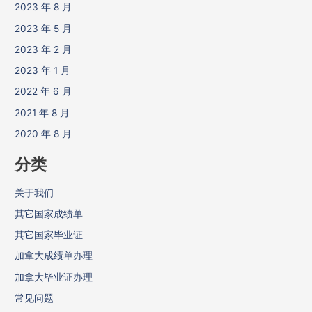
2023 年 8 月
2023 年 5 月
2023 年 2 月
2023 年 1 月
2022 年 6 月
2021 年 8 月
2020 年 8 月
分类
关于我们
其它国家成绩单
其它国家毕业证
加拿大成绩单办理
加拿大毕业证办理
常见问题