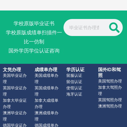
Search
学校原版毕业证书
学校原版成绩单扫描件一
比一仿制
国外学历学位认证咨询
文凭办理
成绩单办理
学历认证
国外ID和驾
照
美国毕业证办
美国成绩单办
留服认证
美国驾照办理
理
理
留信认证
加拿大驾照办
英国毕业证办
英国成绩单办
使馆认证
理
理
理
海牙认证
英国驾照办理
加拿大毕业证
加拿大成绩单
澳洲驾照办理
办理
办理
澳洲毕业证办
澳洲成绩单办
理
理
德国毕业证办
德国成绩单办