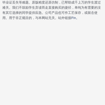
o
r
i
e
毕业证丢失等难题。原版精度还原仿制，已帮助成千上万的学生渡过
k
n
s
难关。我们不鼓励学生弃读而走直接购买的捷径，单纯为有需要的没
t
有其它选择的同学提供应急。公司产品也可作工艺保存，或留念使
用。用于非正规目的，与本网站无关。站外链接
Pin。