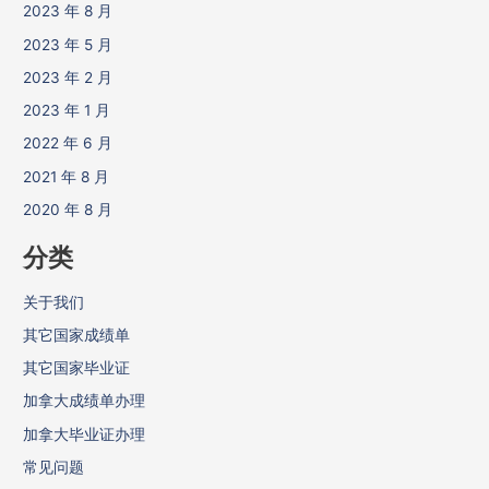
2023 年 8 月
2023 年 5 月
2023 年 2 月
2023 年 1 月
2022 年 6 月
2021 年 8 月
2020 年 8 月
分类
关于我们
其它国家成绩单
其它国家毕业证
加拿大成绩单办理
加拿大毕业证办理
常见问题