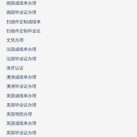
德国成绩单办理
德国毕业证办理
扫描件定制成绩单
扫描件定制毕业证
文凭办理
法国成绩单办理
法国毕业证办理
海牙认证
澳洲成绩单办理
澳洲毕业证办理
美国成绩单办理
美国毕业证办理
美国驾照办理
英国成绩单办理
英国毕业证办理