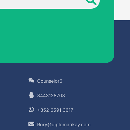
英国毕业证办理
Counselor6
3443128703
+852 6591 3617
Rory@diplomaokay.com