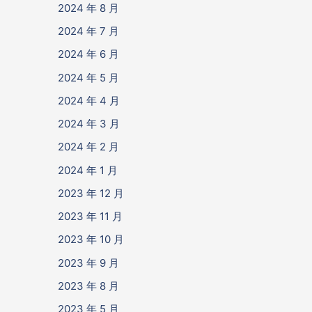
2024 年 8 月
2024 年 7 月
2024 年 6 月
2024 年 5 月
2024 年 4 月
2024 年 3 月
2024 年 2 月
2024 年 1 月
2023 年 12 月
2023 年 11 月
2023 年 10 月
2023 年 9 月
2023 年 8 月
2023 年 5 月