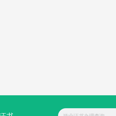
Search
证书