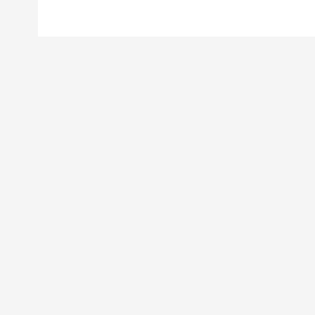
士
大
学
毕
业
证
购
买|UNSW
毕
业
证
定
制