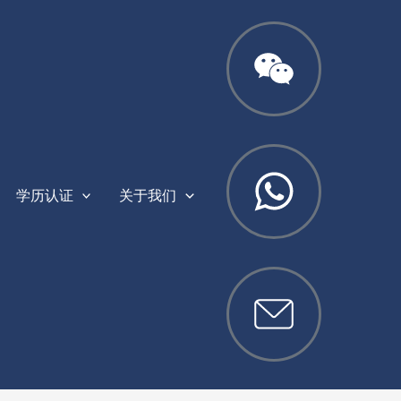
学历认证
关于我们