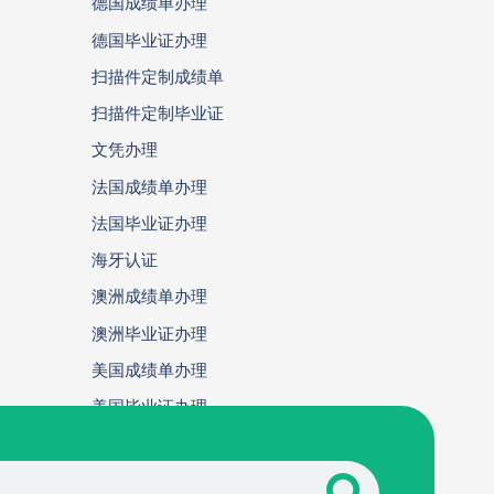
德国成绩单办理
德国毕业证办理
扫描件定制成绩单
扫描件定制毕业证
文凭办理
法国成绩单办理
法国毕业证办理
海牙认证
澳洲成绩单办理
澳洲毕业证办理
美国成绩单办理
美国毕业证办理
美国驾照办理
英国成绩单办理