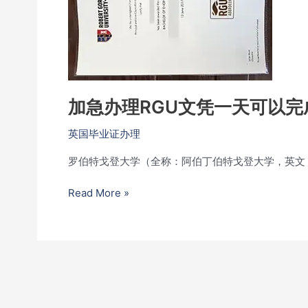
RGU
文
凭
一
天
可
加急办理RGU文凭一天可以完
以
完
英国毕业证办理
成
吗？
罗伯特戈登大学（全称：阿伯丁伯特戈登大学，英文：Robert 
Read More »