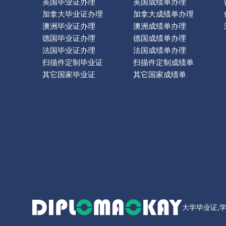
英国毕业证办理
英国成绩单办理
加拿大毕业证办理
加拿大成绩单办理
澳洲毕业证办理
澳洲成绩单办理
德国毕业证办理
德国成绩单办理
法国毕业证办理
法国成绩单办理
扫描件定制毕业证
扫描件定制成绩单
其它国家毕业证
其它国家成绩单
大学毕业证,