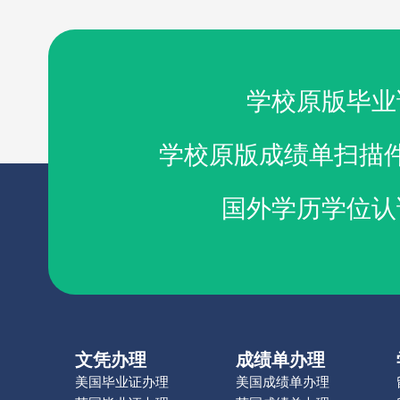
学校原版毕业
学校原版成绩单扫描
国外学历学位认
文凭办理
成绩单办理
美国毕业证办理
美国成绩单办理