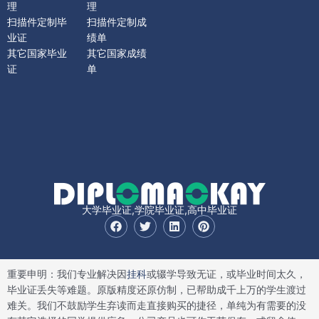
理
理
扫描件定制毕
扫描件定制成
业证
绩单
其它国家毕业
其它国家成绩
证
单
大学毕业证,学院毕业证,高中毕业证
F
T
L
P
a
w
i
i
c
i
n
n
e
t
k
t
b
t
e
e
重要申明：我们专业解决因
挂科
或辍学导致无证，或毕业时间太久，
o
e
d
r
o
r
i
e
毕业证丢失等难题。原版精度还原仿制，已帮助成千上万的学生渡过
k
n
s
难关。我们不鼓励学生弃读而走直接购买的捷径，单纯为有需要的没
t