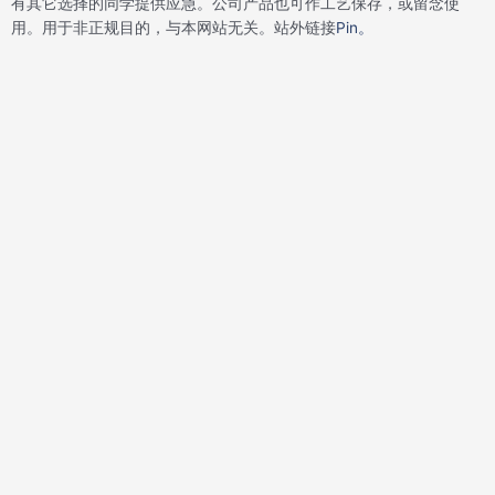
有其它选择的同学提供应急。公司产品也可作工艺保存，或留念使
用。用于非正规目的，与本网站无关。站外链接
Pin。