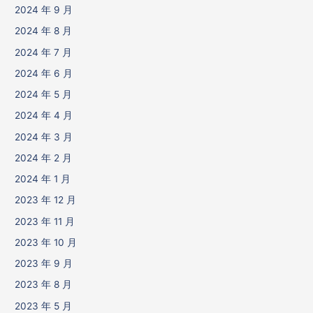
2024 年 9 月
2024 年 8 月
2024 年 7 月
2024 年 6 月
2024 年 5 月
2024 年 4 月
2024 年 3 月
2024 年 2 月
2024 年 1 月
2023 年 12 月
2023 年 11 月
2023 年 10 月
2023 年 9 月
2023 年 8 月
2023 年 5 月