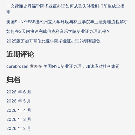
一文读懂史丹福学院毕业证办理如何从丢失补发到打印生成全指
南
美国SUNY-ESF纽约州立大学环境与林业学院毕业证办理流程解析
如何在3天内快速完成伯克利音乐学院毕业证办理流程？
2025版芝加哥哥伦比亚学院毕业证办理的明智建议
近期评论
cerebrozen
发表在
美国NYU毕业证办理，加速应对挂科难题
归档
2026 年 6 月
2026 年 5 月
2026 年 4 月
2026 年 3 月
2026 年 2 月