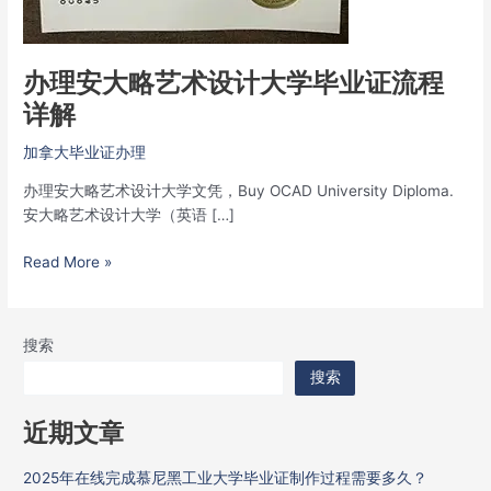
计
大
学
办理安大略艺术设计大学毕业证流程
毕
详解
业
证
加拿大毕业证办理
流
程
办理安大略艺术设计大学文凭，Buy OCAD University Diploma.
详
安大略艺术设计大学（英语 […]
解
Read More »
搜索
搜索
近期文章
2025年在线完成慕尼黑工业大学毕业证制作过程需要多久？