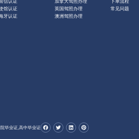
留信认证
加拿大驾照办理
下单流程
使馆认证
英国驾照办理
常见问题
海牙认证
澳洲驾照办理
F
T
L
P
学院毕业证,高中毕业证
a
w
i
i
c
i
n
n