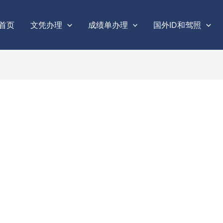
首页
文凭办理
成绩单办理
国外ID和驾照