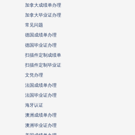
加拿大成绩单办理
加拿大毕业证办理
常见问题
德国成绩单办理
德国毕业证办理
扫描件定制成绩单
扫描件定制毕业证
文凭办理
法国成绩单办理
法国毕业证办理
海牙认证
澳洲成绩单办理
澳洲毕业证办理