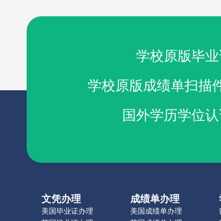
学校原版毕业
学校原版成绩单扫描
国外学历学位认
文凭办理
成绩单办理
美国毕业证办理
美国成绩单办理