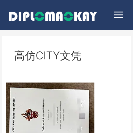
跳
Main
至
Menu
内
容
高仿CITY文凭
《伦
敦
大
学
城
市
学
院