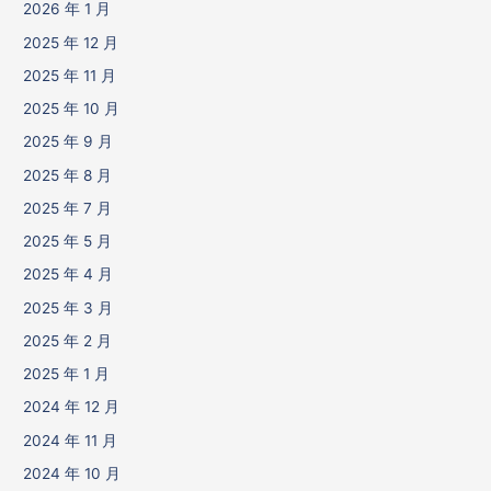
2026 年 1 月
2025 年 12 月
2025 年 11 月
2025 年 10 月
2025 年 9 月
2025 年 8 月
2025 年 7 月
2025 年 5 月
2025 年 4 月
2025 年 3 月
2025 年 2 月
2025 年 1 月
2024 年 12 月
2024 年 11 月
2024 年 10 月