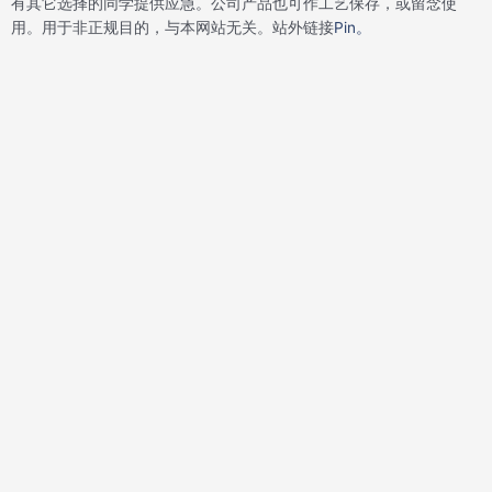
有其它选择的同学提供应急。公司产品也可作工艺保存，或留念使
用。用于非正规目的，与本网站无关。站外链接
Pin。