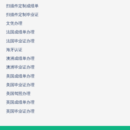
扫描件定制成绩单
扫描件定制毕业证
文凭办理
法国成绩单办理
法国毕业证办理
海牙认证
澳洲成绩单办理
澳洲毕业证办理
美国成绩单办理
美国毕业证办理
美国驾照办理
英国成绩单办理
英国毕业证办理