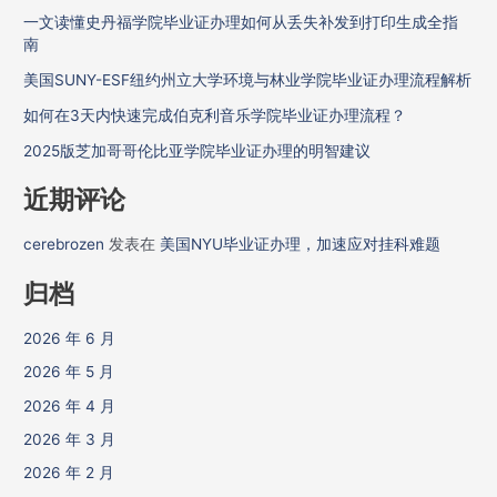
一文读懂史丹福学院毕业证办理如何从丢失补发到打印生成全指
南
美国SUNY-ESF纽约州立大学环境与林业学院毕业证办理流程解析
如何在3天内快速完成伯克利音乐学院毕业证办理流程？
2025版芝加哥哥伦比亚学院毕业证办理的明智建议
近期评论
cerebrozen
发表在
美国NYU毕业证办理，加速应对挂科难题
归档
2026 年 6 月
2026 年 5 月
2026 年 4 月
2026 年 3 月
2026 年 2 月