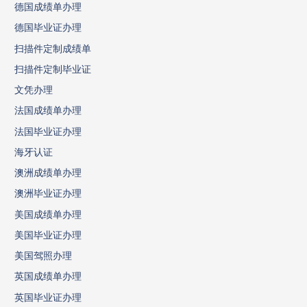
德国成绩单办理
德国毕业证办理
扫描件定制成绩单
扫描件定制毕业证
文凭办理
法国成绩单办理
法国毕业证办理
海牙认证
澳洲成绩单办理
澳洲毕业证办理
美国成绩单办理
美国毕业证办理
美国驾照办理
英国成绩单办理
英国毕业证办理