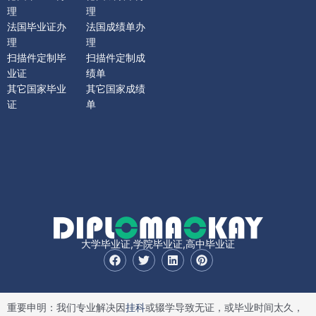
理
理
法国毕业证办
法国成绩单办
理
理
扫描件定制毕
扫描件定制成
业证
绩单
其它国家毕业
其它国家成绩
证
单
大学毕业证,学院毕业证,高中毕业证
F
T
L
P
a
w
i
i
c
i
n
n
e
t
k
t
b
t
e
e
重要申明：我们专业解决因
挂科
或辍学导致无证，或毕业时间太久，
o
e
d
r