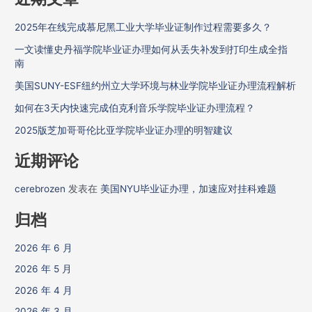
2025年在线完成慕尼黑工业大学毕业证制作过程需要多久？
一文读懂史丹福学院毕业证办理如何从丢失补发到打印生成全指
南
美国SUNY-ESF纽约州立大学环境与林业学院毕业证办理流程解析
如何在3天内快速完成伯克利音乐学院毕业证办理流程？
2025版芝加哥哥伦比亚学院毕业证办理的明智建议
近期评论
cerebrozen
发表在
美国NYU毕业证办理，加速应对挂科难题
归档
2026 年 6 月
2026 年 5 月
2026 年 4 月
2026 年 3 月