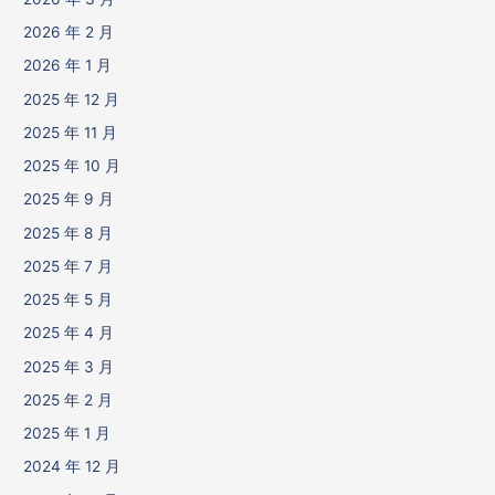
2026 年 2 月
2026 年 1 月
2025 年 12 月
2025 年 11 月
2025 年 10 月
2025 年 9 月
2025 年 8 月
2025 年 7 月
2025 年 5 月
2025 年 4 月
2025 年 3 月
2025 年 2 月
2025 年 1 月
2024 年 12 月