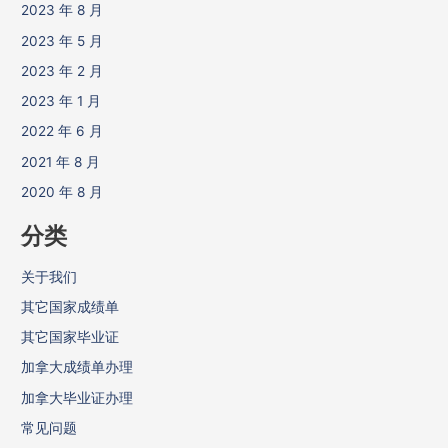
2023 年 8 月
2023 年 5 月
2023 年 2 月
2023 年 1 月
2022 年 6 月
2021 年 8 月
2020 年 8 月
分类
关于我们
其它国家成绩单
其它国家毕业证
加拿大成绩单办理
加拿大毕业证办理
常见问题