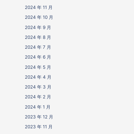
2024 年 11 月
2024 年 10 月
2024 年 9 月
2024 年 8 月
2024 年 7 月
2024 年 6 月
2024 年 5 月
2024 年 4 月
2024 年 3 月
2024 年 2 月
2024 年 1 月
2023 年 12 月
2023 年 11 月