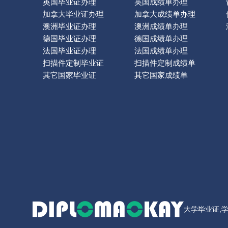
英国毕业证办理
英国成绩单办理
加拿大毕业证办理
加拿大成绩单办理
澳洲毕业证办理
澳洲成绩单办理
德国毕业证办理
德国成绩单办理
法国毕业证办理
法国成绩单办理
扫描件定制毕业证
扫描件定制成绩单
其它国家毕业证
其它国家成绩单
大学毕业证,