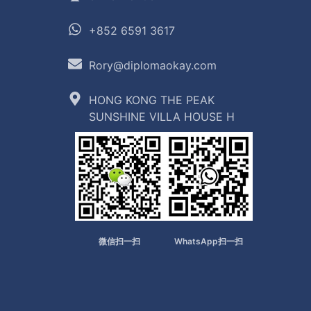
+852 6591 3617
Rory@diplomaokay.com
HONG KONG THE PEAK
SUNSHINE VILLA HOUSE H
微信扫一扫
WhatsApp扫一扫