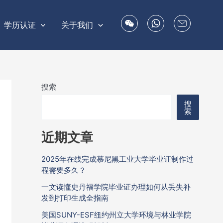
学历认证
关于我们
搜索
搜
索
近期文章
2025年在线完成慕尼黑工业大学毕业证制作过
程需要多久？
一文读懂史丹福学院毕业证办理如何从丢失补
发到打印生成全指南
美国SUNY-ESF纽约州立大学环境与林业学院