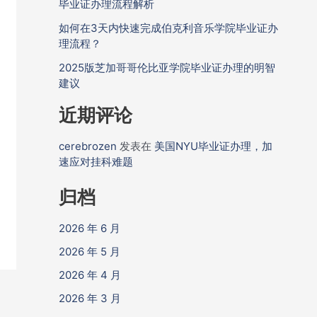
毕业证办理流程解析
如何在3天内快速完成伯克利音乐学院毕业证办
理流程？
2025版芝加哥哥伦比亚学院毕业证办理的明智
建议
近期评论
cerebrozen
发表在
美国NYU毕业证办理，加
速应对挂科难题
归档
2026 年 6 月
2026 年 5 月
2026 年 4 月
2026 年 3 月