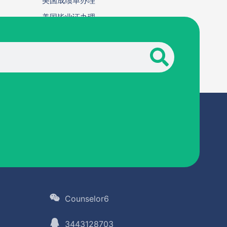
美国成绩单办理
美国毕业证办理
美国驾照办理
英国成绩单办理
英国毕业证办理
Counselor6
3443128703