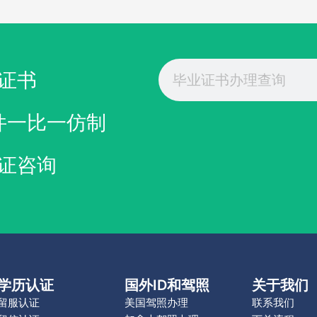
Search
证书
件一比一仿制
证咨询
学历认证
国外ID和驾照
关于我们
留服认证
美国驾照办理
联系我们