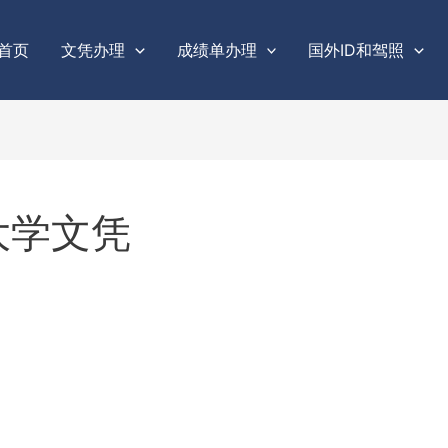
首页
文凭办理
成绩单办理
国外ID和驾照
大学文凭