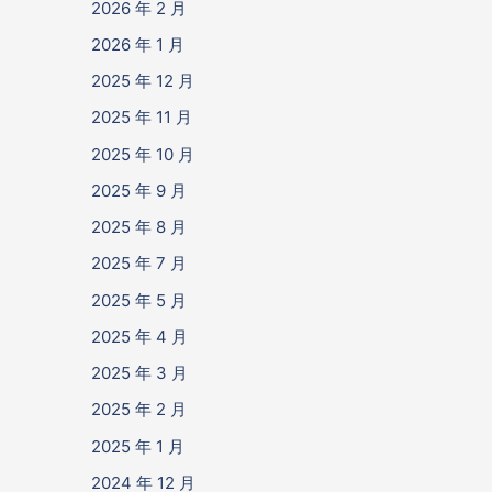
2026 年 2 月
2026 年 1 月
2025 年 12 月
2025 年 11 月
2025 年 10 月
2025 年 9 月
2025 年 8 月
2025 年 7 月
2025 年 5 月
2025 年 4 月
2025 年 3 月
2025 年 2 月
2025 年 1 月
2024 年 12 月