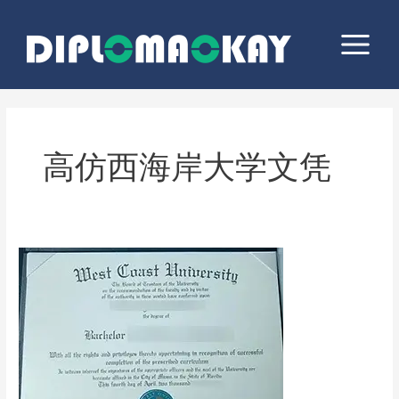
跳
Main
至
Menu
内
容
高仿西海岸大学文凭
如
何
办
理
西
海
岸
大