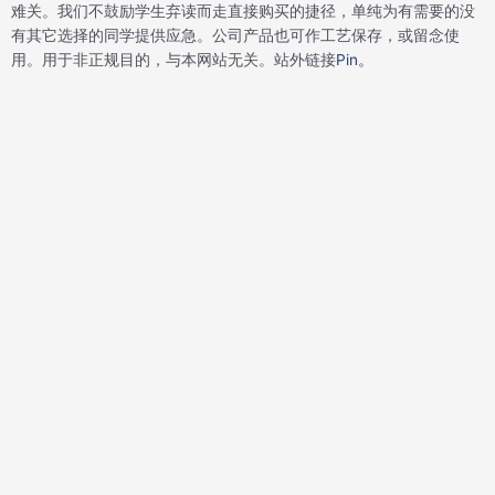
k
n
s
难关。我们不鼓励学生弃读而走直接购买的捷径，单纯为有需要的没
t
有其它选择的同学提供应急。公司产品也可作工艺保存，或留念使
用。用于非正规目的，与本网站无关。站外链接
Pin。