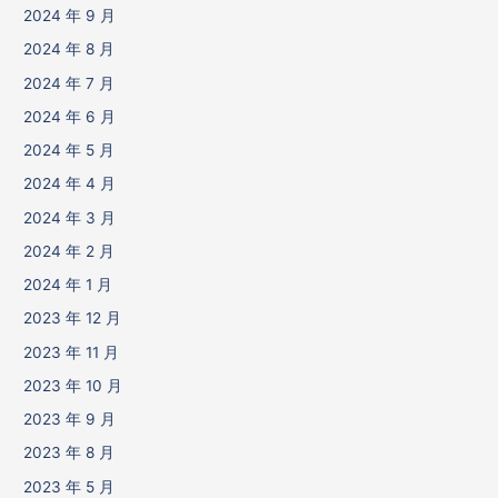
2024 年 9 月
2024 年 8 月
2024 年 7 月
2024 年 6 月
2024 年 5 月
2024 年 4 月
2024 年 3 月
2024 年 2 月
2024 年 1 月
2023 年 12 月
2023 年 11 月
2023 年 10 月
2023 年 9 月
2023 年 8 月
2023 年 5 月