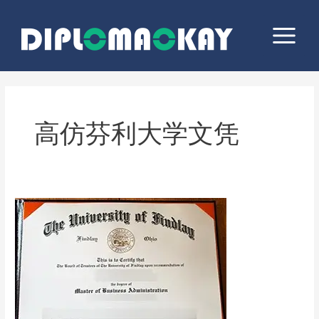
跳
Main
至
Menu
内
容
高仿芬利大学文凭
归
国
留
学
生
如
何
在