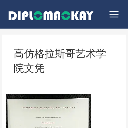
跳
Main
至
Menu
内
容
高仿格拉斯哥艺术学
院文凭
GSA
毕
业
证
办