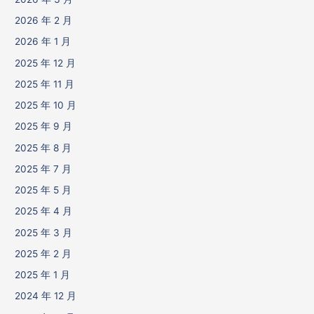
2026 年 2 月
2026 年 1 月
2025 年 12 月
2025 年 11 月
2025 年 10 月
2025 年 9 月
2025 年 8 月
2025 年 7 月
2025 年 5 月
2025 年 4 月
2025 年 3 月
2025 年 2 月
2025 年 1 月
2024 年 12 月