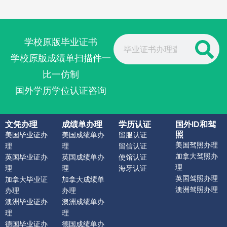
Search
学校原版毕业证书
学校原版成绩单扫描件一
比一仿制
国外学历学位认证咨询
文凭办理
成绩单办理
学历认证
国外ID和驾
照
美国毕业证办
美国成绩单办
留服认证
美国驾照办理
理
理
留信认证
加拿大驾照办
英国毕业证办
英国成绩单办
使馆认证
理
理
理
海牙认证
英国驾照办理
加拿大毕业证
加拿大成绩单
澳洲驾照办理
办理
办理
澳洲毕业证办
澳洲成绩单办
理
理
德国毕业证办
德国成绩单办