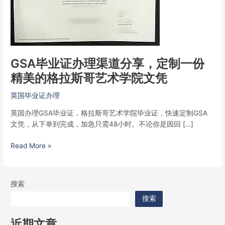
理
渠
道
分
享，
定
GSA毕业证办理渠道分享，定制一份
制
精美的格拉斯哥艺术学院文凭
一
份
英国毕业证办理
精
美
英国办理GSA毕业证，格拉斯哥艺术学院毕业证，快速定制GSA
的
文凭，从下单到完成，加急只需48小时。不论你是因回 […]
格
拉
Read More »
斯
哥
艺
搜索
术
搜索
学
院
近期文章
文