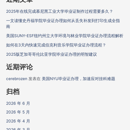
凭
2025年在线完成慕尼黑工业大学毕业证制作过程需要多久？
一文读懂史丹福学院毕业证办理如何从丢失补发到打印生成全指
南
美国SUNY-ESF纽约州立大学环境与林业学院毕业证办理流程解析
如何在3天内快速完成伯克利音乐学院毕业证办理流程？
2025版芝加哥哥伦比亚学院毕业证办理的明智建议
近期评论
cerebrozen
发表在
美国NYU毕业证办理，加速应对挂科难题
归档
2026 年 6 月
2026 年 5 月
2026 年 4 月
2026 年 3 月