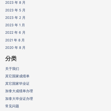
2023 年 8 月
2023 年 5 月
2023 年 2 月
2023 年 1 月
2022 年 6 月
2021 年 8 月
2020 年 8 月
分类
关于我们
其它国家成绩单
其它国家毕业证
加拿大成绩单办理
加拿大毕业证办理
常见问题