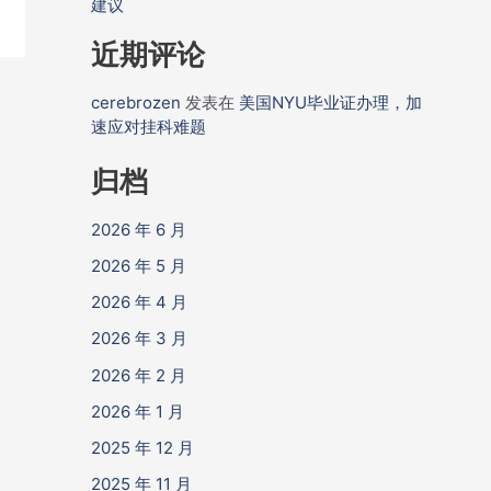
建议
近期评论
cerebrozen
发表在
美国NYU毕业证办理，加
速应对挂科难题
归档
2026 年 6 月
2026 年 5 月
2026 年 4 月
2026 年 3 月
2026 年 2 月
2026 年 1 月
2025 年 12 月
2025 年 11 月