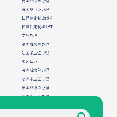
德国成绩单办理
德国毕业证办理
扫描件定制成绩单
扫描件定制毕业证
文凭办理
法国成绩单办理
法国毕业证办理
海牙认证
澳洲成绩单办理
澳洲毕业证办理
美国成绩单办理
美国毕业证办理
美国驾照办理
英国成绩单办理