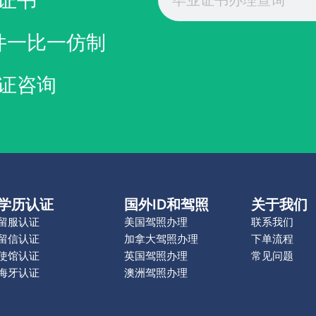
件一比一仿制
证咨询
学历认证
国外ID和驾照
关于我们
留服认证
美国驾照办理
联系我们
留信认证
加拿大驾照办理
下单流程
使馆认证
英国驾照办理
常见问题
海牙认证
澳洲驾照办理