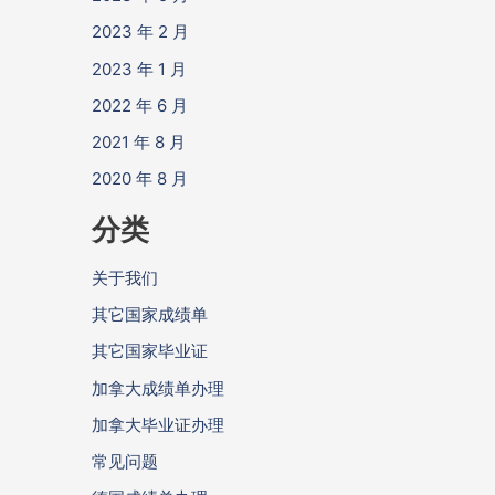
2023 年 2 月
2023 年 1 月
2022 年 6 月
2021 年 8 月
2020 年 8 月
分类
关于我们
其它国家成绩单
其它国家毕业证
加拿大成绩单办理
加拿大毕业证办理
常见问题