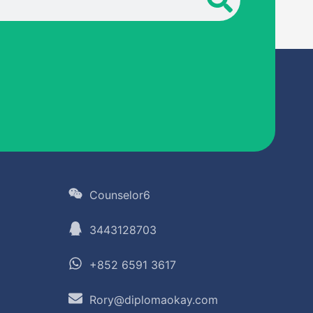
英国毕业证办理
Counselor6
3443128703
+852 6591 3617
Rory@diplomaokay.com