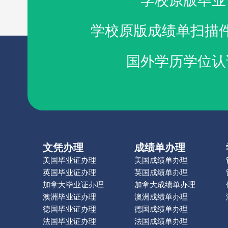
学校原版成绩单扫描
国外学历学位认
文凭办理
成绩单办理
美国毕业证办理
美国成绩单办理
英国毕业证办理
英国成绩单办理
加拿大毕业证办理
加拿大成绩单办理
澳洲毕业证办理
澳洲成绩单办理
德国毕业证办理
德国成绩单办理
法国毕业证办理
法国成绩单办理