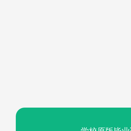
学校原版毕业