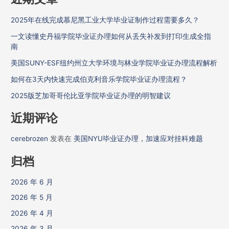
2025年在线完成慕尼黑工业大学毕业证制作过程需要多久？
一文读懂史丹福学院毕业证办理如何从丢失补发到打印生成全指
南
美国SUNY-ESF纽约州立大学环境与林业学院毕业证办理流程解析
如何在3天内快速完成伯克利音乐学院毕业证办理流程？
2025版芝加哥哥伦比亚学院毕业证办理的明智建议
近期评论
cerebrozen
发表在
美国NYU毕业证办理，加速应对挂科难题
归档
2026 年 6 月
2026 年 5 月
2026 年 4 月
2026 年 3 月