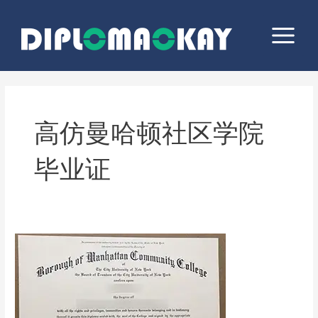
跳
Main
至
Menu
内
容
高仿曼哈顿社区学院
毕业证
《曼
哈
顿
社
区