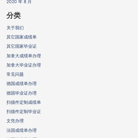
2020 年 8 月
分类
关于我们
其它国家成绩单
其它国家毕业证
加拿大成绩单办理
加拿大毕业证办理
常见问题
德国成绩单办理
德国毕业证办理
扫描件定制成绩单
扫描件定制毕业证
文凭办理
法国成绩单办理