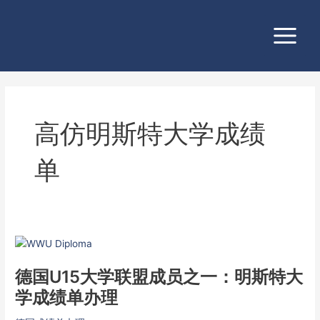
跳
Main
至
Menu
内
容
高仿明斯特大学成绩
单
德
国
德国U15大学联盟成员之一：明斯特大
U15
大
学成绩单办理
学