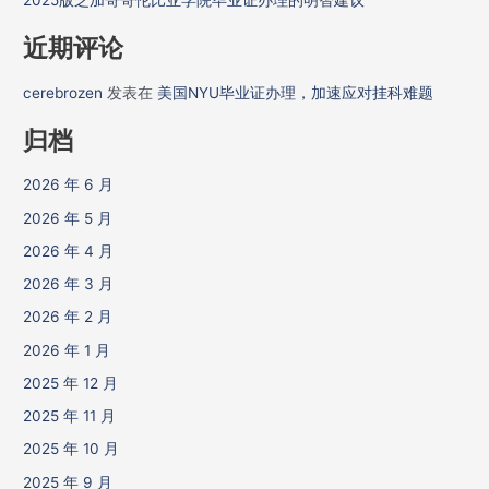
近期评论
cerebrozen
发表在
美国NYU毕业证办理，加速应对挂科难题
归档
2026 年 6 月
2026 年 5 月
2026 年 4 月
2026 年 3 月
2026 年 2 月
2026 年 1 月
2025 年 12 月
2025 年 11 月
2025 年 10 月
2025 年 9 月