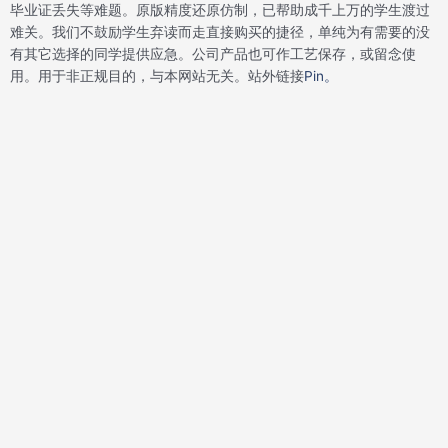
o
r
i
e
毕业证丢失等难题。原版精度还原仿制，已帮助成千上万的学生渡过
k
n
s
难关。我们不鼓励学生弃读而走直接购买的捷径，单纯为有需要的没
t
有其它选择的同学提供应急。公司产品也可作工艺保存，或留念使
用。用于非正规目的，与本网站无关。站外链接
Pin。