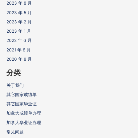
2023 年 8 月
2023 年 5 月
2023 年 2 月
2023 年 1 月
2022 年 6 月
2021 年 8 月
2020 年 8 月
分类
关于我们
其它国家成绩单
其它国家毕业证
加拿大成绩单办理
加拿大毕业证办理
常见问题