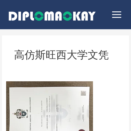
跳
Main
至
Menu
内
容
高仿斯旺西大学文凭
斯
旺
西
大
学
毕
业
证