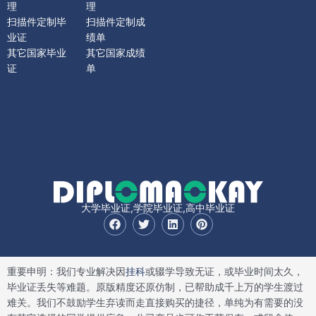
理
理
扫描件定制毕
扫描件定制成
业证
绩单
其它国家毕业
其它国家成绩
证
单
大学毕业证,学院毕业证,高中毕业证
F
T
L
P
a
w
i
i
c
i
n
n
e
t
k
t
b
t
e
e
重要申明：我们专业解决因
挂科
或辍学导致无证，或毕业时间太久，
o
e
d
r
o
r
i
e
毕业证丢失等难题。原版精度还原仿制，已帮助成千上万的学生渡过
k
n
s
难关。我们不鼓励学生弃读而走直接购买的捷径，单纯为有需要的没
t