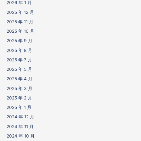
2026 年 1 月
2025 年 12 月
2025 年 11 月
2025 年 10 月
2025 年 9 月
2025 年 8 月
2025 年 7 月
2025 年 5 月
2025 年 4 月
2025 年 3 月
2025 年 2 月
2025 年 1 月
2024 年 12 月
2024 年 11 月
2024 年 10 月