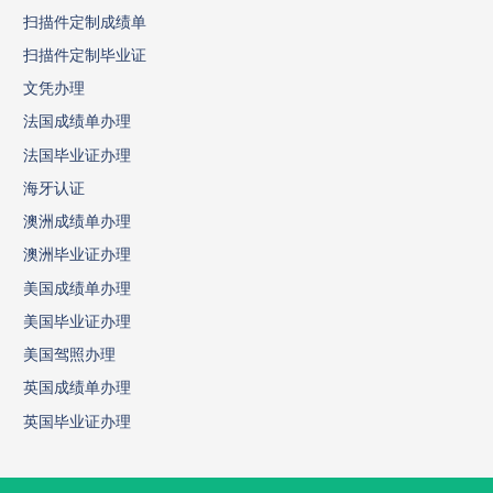
扫描件定制成绩单
扫描件定制毕业证
文凭办理
法国成绩单办理
法国毕业证办理
海牙认证
澳洲成绩单办理
澳洲毕业证办理
美国成绩单办理
美国毕业证办理
美国驾照办理
英国成绩单办理
英国毕业证办理