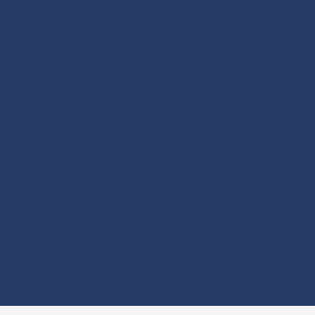
跳
至
内
容