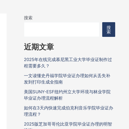
搜索
搜
索
近期文章
2025年在线完成慕尼黑工业大学毕业证制作过
程需要多久？
一文读懂史丹福学院毕业证办理如何从丢失补
发到打印生成全指南
美国SUNY-ESF纽约州立大学环境与林业学院
毕业证办理流程解析
如何在3天内快速完成伯克利音乐学院毕业证办
理流程？
2025版芝加哥哥伦比亚学院毕业证办理的明智