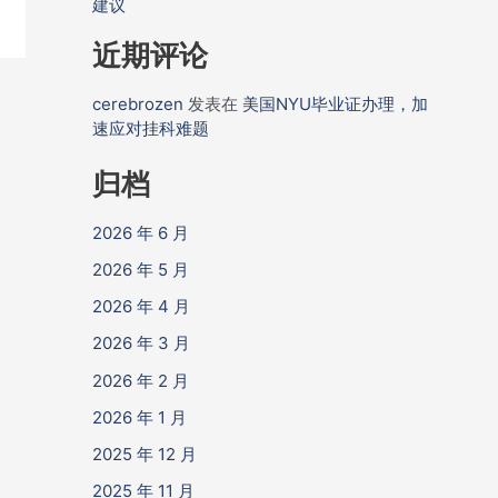
建议
近期评论
cerebrozen
发表在
美国NYU毕业证办理，加
速应对挂科难题
归档
2026 年 6 月
2026 年 5 月
2026 年 4 月
2026 年 3 月
2026 年 2 月
2026 年 1 月
2025 年 12 月
2025 年 11 月