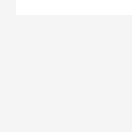
单
修
改
分
数
提
高
GPA
可
行
吗？