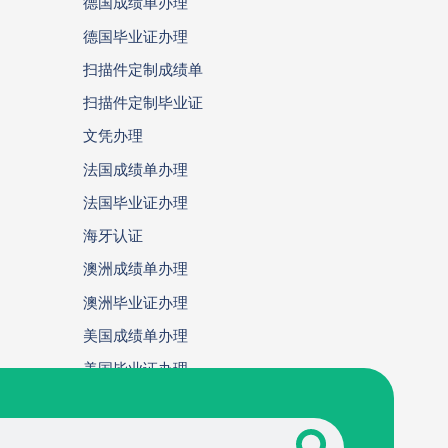
德国成绩单办理
德国毕业证办理
扫描件定制成绩单
扫描件定制毕业证
文凭办理
法国成绩单办理
法国毕业证办理
海牙认证
澳洲成绩单办理
澳洲毕业证办理
美国成绩单办理
美国毕业证办理
美国驾照办理
英国成绩单办理