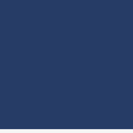
跳
至
内
容