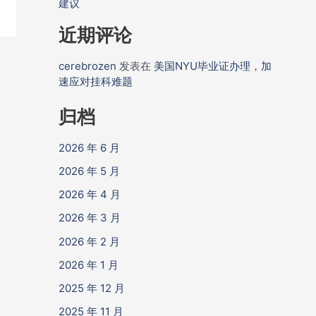
建议
近期评论
cerebrozen
发表在
美国NYU毕业证办理，加
速应对挂科难题
归档
2026 年 6 月
2026 年 5 月
2026 年 4 月
2026 年 3 月
2026 年 2 月
2026 年 1 月
2025 年 12 月
2025 年 11 月