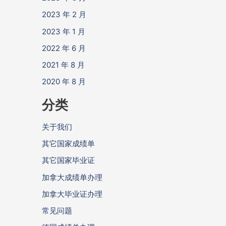
2023 年 2 月
2023 年 1 月
2022 年 6 月
2021 年 8 月
2020 年 8 月
分类
关于我们
其它国家成绩单
其它国家毕业证
加拿大成绩单办理
加拿大毕业证办理
常见问题