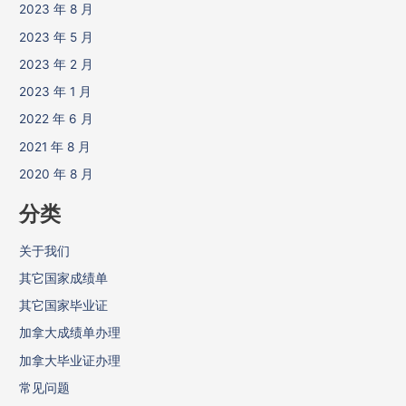
2023 年 8 月
2023 年 5 月
2023 年 2 月
2023 年 1 月
2022 年 6 月
2021 年 8 月
2020 年 8 月
分类
关于我们
其它国家成绩单
其它国家毕业证
加拿大成绩单办理
加拿大毕业证办理
常见问题