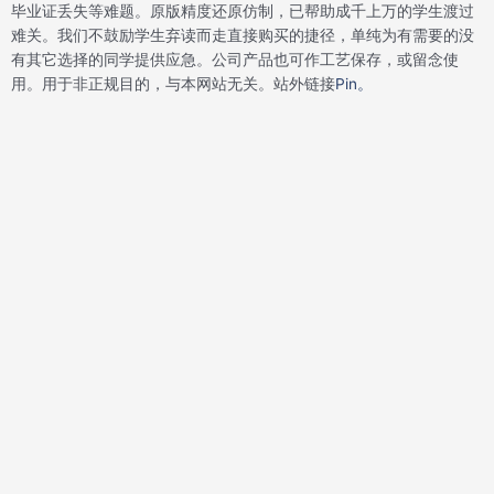
o
r
i
e
毕业证丢失等难题。原版精度还原仿制，已帮助成千上万的学生渡过
k
n
s
难关。我们不鼓励学生弃读而走直接购买的捷径，单纯为有需要的没
t
有其它选择的同学提供应急。公司产品也可作工艺保存，或留念使
用。用于非正规目的，与本网站无关。站外链接
Pin。