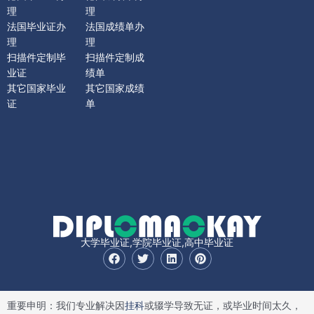
理
理
法国毕业证办
法国成绩单办
理
理
扫描件定制毕
扫描件定制成
业证
绩单
其它国家毕业
其它国家成绩
证
单
大学毕业证,学院毕业证,高中毕业证
F
T
L
P
a
w
i
i
c
i
n
n
e
t
k
t
b
t
e
e
重要申明：我们专业解决因
挂科
或辍学导致无证，或毕业时间太久，
o
e
d
r