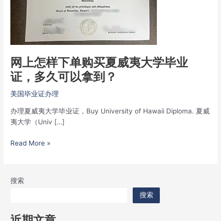
单
购
买
夏
威
夷
网上怎样下单购买夏威夷大学毕业
大
证，多久可以拿到？
学
毕
美国毕业证办理
业
证，
办理夏威夷大学毕业证，Buy University of Hawaii Diploma. 夏威
多
夷大学（Univ […]
久
可
Read More »
以
拿
到？
搜索
搜索
近期文章