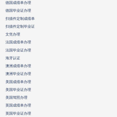
德国成绩单办理
德国毕业证办理
扫描件定制成绩单
扫描件定制毕业证
文凭办理
法国成绩单办理
法国毕业证办理
海牙认证
澳洲成绩单办理
澳洲毕业证办理
美国成绩单办理
美国毕业证办理
美国驾照办理
英国成绩单办理
英国毕业证办理