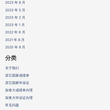
2023 年 8 月
2023 年 5 月
2023 年 2 月
2023 年 1 月
2022 年 6 月
2021 年 8 月
2020 年 8 月
分类
关于我们
其它国家成绩单
其它国家毕业证
加拿大成绩单办理
加拿大毕业证办理
常见问题