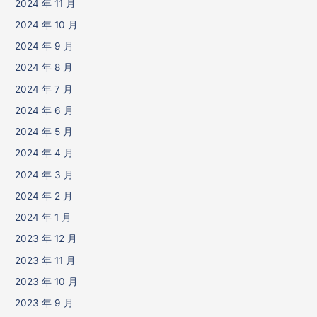
2024 年 11 月
2024 年 10 月
2024 年 9 月
2024 年 8 月
2024 年 7 月
2024 年 6 月
2024 年 5 月
2024 年 4 月
2024 年 3 月
2024 年 2 月
2024 年 1 月
2023 年 12 月
2023 年 11 月
2023 年 10 月
2023 年 9 月