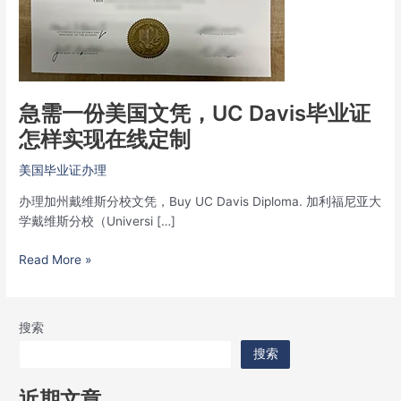
国
文
凭，
UC
Davis
毕
急需一份美国文凭，UC Davis毕业证
业
怎样实现在线定制
证
怎
美国毕业证办理
样
实
办理加州戴维斯分校文凭，Buy UC Davis Diploma. 加利福尼亚大
现
学戴维斯分校（Universi […]
在
线
Read More »
定
制
搜索
搜索
近期文章