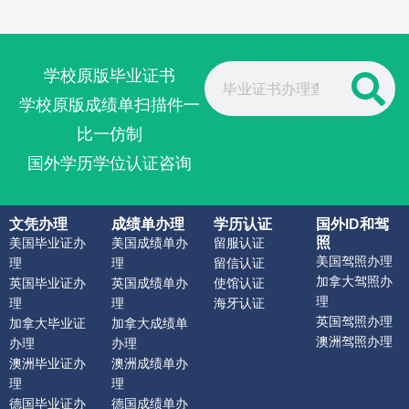
Search
学校原版毕业证书
学校原版成绩单扫描件一
比一仿制
国外学历学位认证咨询
文凭办理
成绩单办理
学历认证
国外ID和驾
照
美国毕业证办
美国成绩单办
留服认证
美国驾照办理
理
理
留信认证
加拿大驾照办
英国毕业证办
英国成绩单办
使馆认证
理
理
理
海牙认证
英国驾照办理
加拿大毕业证
加拿大成绩单
澳洲驾照办理
办理
办理
澳洲毕业证办
澳洲成绩单办
理
理
德国毕业证办
德国成绩单办