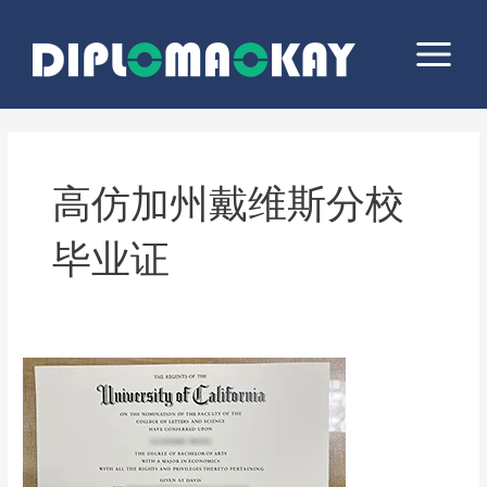
跳
Main
至
Menu
内
容
高仿加州戴维斯分校
毕业证
急
需
一
份
美