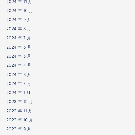
2024 年 11 月
2024 年 10 月
2024 年 9 月
2024 年 8 月
2024 年 7 月
2024 年 6 月
2024 年 5 月
2024 年 4 月
2024 年 3 月
2024 年 2 月
2024 年 1 月
2023 年 12 月
2023 年 11 月
2023 年 10 月
2023 年 9 月