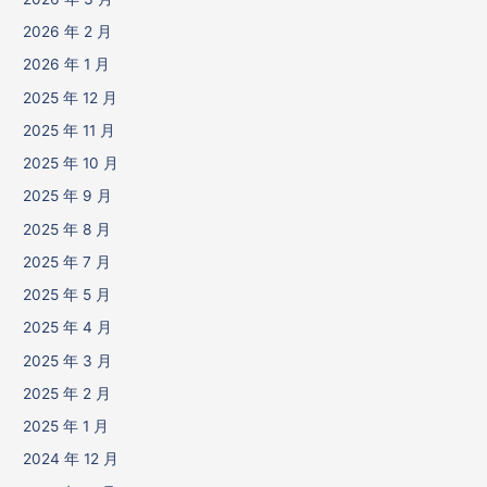
2026 年 2 月
2026 年 1 月
2025 年 12 月
2025 年 11 月
2025 年 10 月
2025 年 9 月
2025 年 8 月
2025 年 7 月
2025 年 5 月
2025 年 4 月
2025 年 3 月
2025 年 2 月
2025 年 1 月
2024 年 12 月