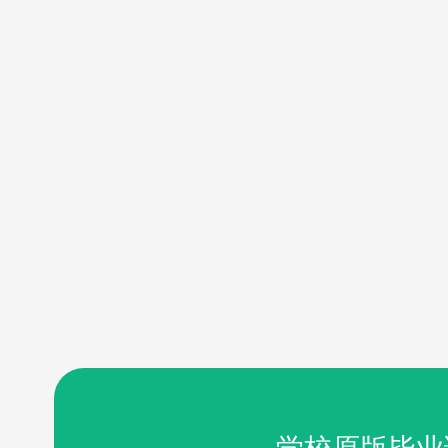
学校原版毕业