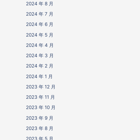
2024 年 8 月
2024 年 7 月
2024 年 6 月
2024 年 5 月
2024 年 4 月
2024 年 3 月
2024 年 2 月
2024 年 1 月
2023 年 12 月
2023 年 11 月
2023 年 10 月
2023 年 9 月
2023 年 8 月
2023 年 5 月