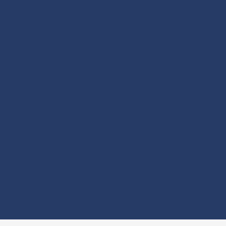
跳
至
内
容