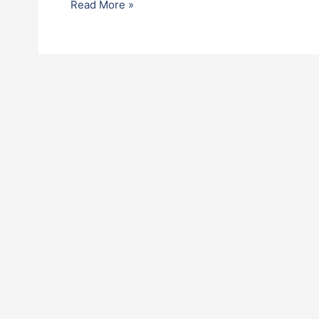
Read More »
办
理
加
州
州
立
理
工
大
学
波
莫
纳
分
校
毕
业
证！