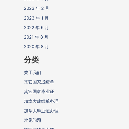
2023 年 2 月
2023 年 1 月
2022 年 6 月
2021 年 8 月
2020 年 8 月
分类
关于我们
其它国家成绩单
其它国家毕业证
加拿大成绩单办理
加拿大毕业证办理
常见问题