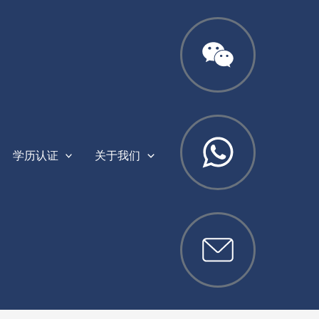
学历认证
关于我们