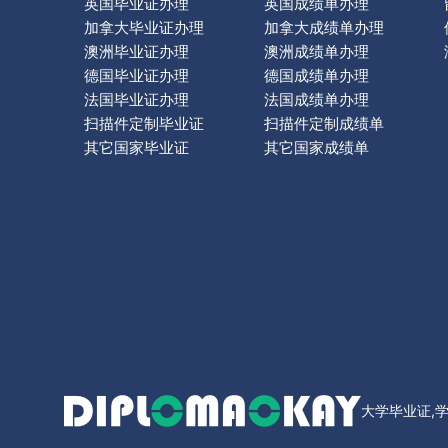
英国毕业证办理
英国成绩单办理
加拿大毕业证办理
加拿大成绩单办理
澳洲毕业证办理
澳洲成绩单办理
德国毕业证办理
德国成绩单办理
法国毕业证办理
法国成绩单办理
扫描件定制毕业证
扫描件定制成绩单
其它国家毕业证
其它国家成绩单
大学毕业证,