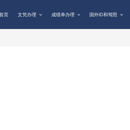
首页
文凭办理
成绩单办理
国外ID和驾照