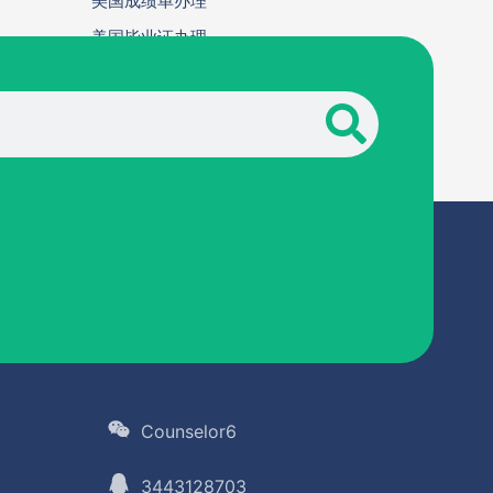
美国成绩单办理
美国毕业证办理
美国驾照办理
英国成绩单办理
英国毕业证办理
Counselor6
3443128703