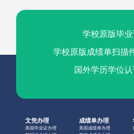
学校原版毕业
学校原版成绩单扫描
国外学历学位认
文凭办理
成绩单办理
美国毕业证办理
美国成绩单办理