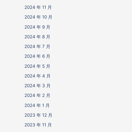
2024 年 11 月
2024 年 10 月
2024 年 9 月
2024 年 8 月
2024 年 7 月
2024 年 6 月
2024 年 5 月
2024 年 4 月
2024 年 3 月
2024 年 2 月
2024 年 1 月
2023 年 12 月
2023 年 11 月