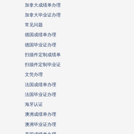
加拿大成绩单办理
加拿大毕业证办理
常见问题
德国成绩单办理
德国毕业证办理
扫描件定制成绩单
扫描件定制毕业证
文凭办理
法国成绩单办理
法国毕业证办理
海牙认证
澳洲成绩单办理
澳洲毕业证办理