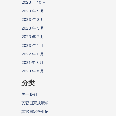
2023 年 10 月
2023 年 9 月
2023 年 8 月
2023 年 5 月
2023 年 2 月
2023 年 1 月
2022 年 6 月
2021 年 8 月
2020 年 8 月
分类
关于我们
其它国家成绩单
其它国家毕业证