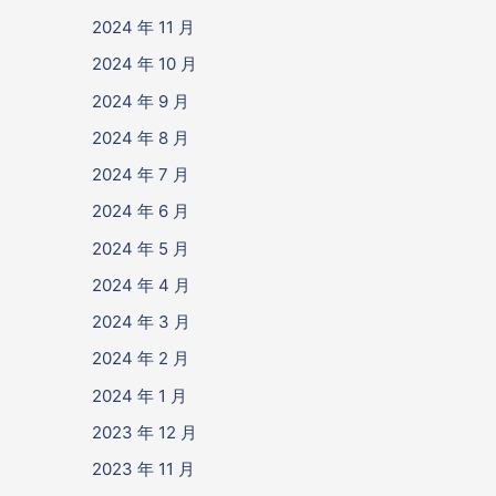
2024 年 11 月
2024 年 10 月
2024 年 9 月
2024 年 8 月
2024 年 7 月
2024 年 6 月
2024 年 5 月
2024 年 4 月
2024 年 3 月
2024 年 2 月
2024 年 1 月
2023 年 12 月
2023 年 11 月