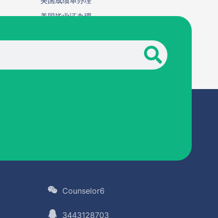
美国成绩单办理
美国毕业证办理
美国驾照办理
英国成绩单办理
英国毕业证办理
Counselor6
3443128703