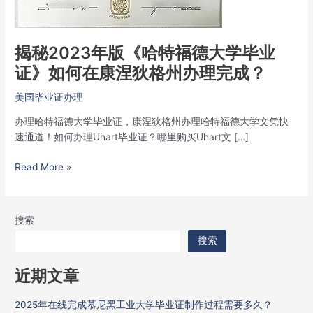
德
大
学
揭秘2023年版《哈特福德大学毕业
毕
证》如何在康涅狄格州办理完成？
业
证》
美国毕业证办理
如
何
办理哈特福德大学毕业证，康涅狄格州办理哈特福德大学文凭快
在
速通道！如何办理Uhart毕业证？哪里购买Uhart文 […]
康
涅
Read More »
狄
格
州
搜索
办
搜索
理
完
近期文章
成？
2025年在线完成慕尼黑工业大学毕业证制作过程需要多久？