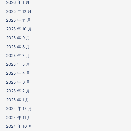
2026 年 1 月
2025 年 12 月
2025 年 11 月
2025 年 10 月
2025 年 9 月
2025 年 8 月
2025 年 7 月
2025 年 5 月
2025 年 4 月
2025 年 3 月
2025 年 2 月
2025 年 1 月
2024 年 12 月
2024 年 11 月
2024 年 10 月