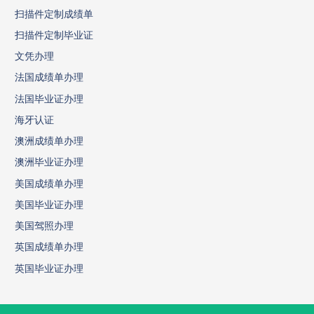
扫描件定制成绩单
扫描件定制毕业证
文凭办理
法国成绩单办理
法国毕业证办理
海牙认证
澳洲成绩单办理
澳洲毕业证办理
美国成绩单办理
美国毕业证办理
美国驾照办理
英国成绩单办理
英国毕业证办理