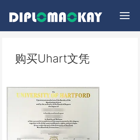
跳
Main
至
Menu
内
容
购买Uhart文凭
揭
秘
2023
年
版
《哈
特
福