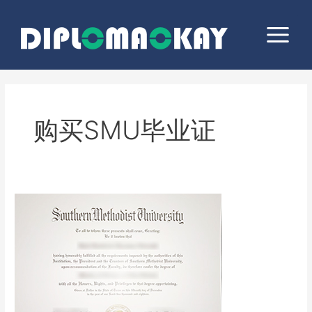
跳
Main
至
Menu
内
容
购买SMU毕业证
快
速
了
解
南
卫
理
公