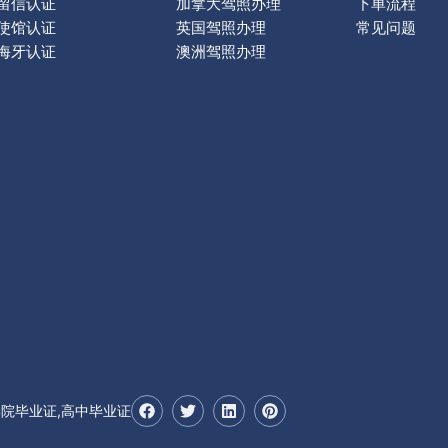
留信认证
加拿大驾照办理
下单流程
使馆认证
英国驾照办理
常见问题
海牙认证
澳洲驾照办理
F
T
L
P
学院毕业证,高中毕业证
a
w
i
i
c
i
n
n