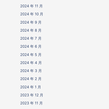
2024 年 11 月
2024 年 10 月
2024 年 9 月
2024 年 8 月
2024 年 7 月
2024 年 6 月
2024 年 5 月
2024 年 4 月
2024 年 3 月
2024 年 2 月
2024 年 1 月
2023 年 12 月
2023 年 11 月