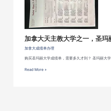
主
教
大
学
之
一，
加拿大天主教大学之一，圣玛
圣
玛
加拿大成绩单办理
丽
大
购买圣玛丽大学成绩单，需要多久才到？ 圣玛丽大学（Saint M
学
的
Read More »
成
绩
单
如
何
购
买？