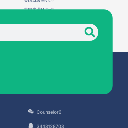
美国成绩单办理
美国毕业证办理
美国驾照办理
英国成绩单办理
英国毕业证办理
Counselor6
3443128703