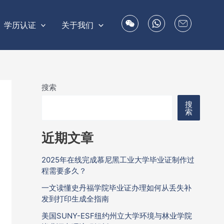
学历认证
关于我们
搜索
搜
索
近期文章
2025年在线完成慕尼黑工业大学毕业证制作过
程需要多久？
一文读懂史丹福学院毕业证办理如何从丢失补
发到打印生成全指南
美国SUNY-ESF纽约州立大学环境与林业学院