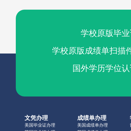
学校原版毕业
学校原版成绩单扫描
国外学历学位认
文凭办理
成绩单办理
美国毕业证办理
美国成绩单办理