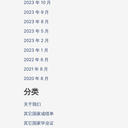
2023 年 10 月
2023 年 9 月
2023 年 8 月
2023 年 5 月
2023 年 2 月
2023 年 1 月
2022 年 6 月
2021 年 8 月
2020 年 8 月
分类
关于我们
其它国家成绩单
其它国家毕业证