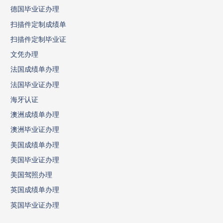
德国毕业证办理
扫描件定制成绩单
扫描件定制毕业证
文凭办理
法国成绩单办理
法国毕业证办理
海牙认证
澳洲成绩单办理
澳洲毕业证办理
美国成绩单办理
美国毕业证办理
美国驾照办理
英国成绩单办理
英国毕业证办理