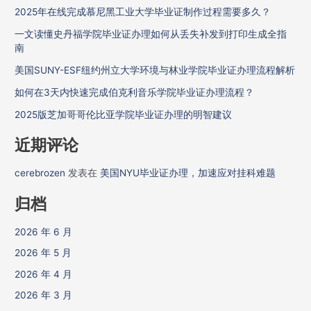
2025年在线完成慕尼黑工业大学毕业证制作过程需要多久？
一文读懂史丹福学院毕业证办理如何从丢失补发到打印生成全指
南
美国SUNY-ESF纽约州立大学环境与林业学院毕业证办理流程解析
如何在3天内快速完成伯克利音乐学院毕业证办理流程？
2025版芝加哥哥伦比亚学院毕业证办理的明智建议
近期评论
cerebrozen
发表在
美国NYU毕业证办理，加速应对挂科难题
归档
2026 年 6 月
2026 年 5 月
2026 年 4 月
2026 年 3 月