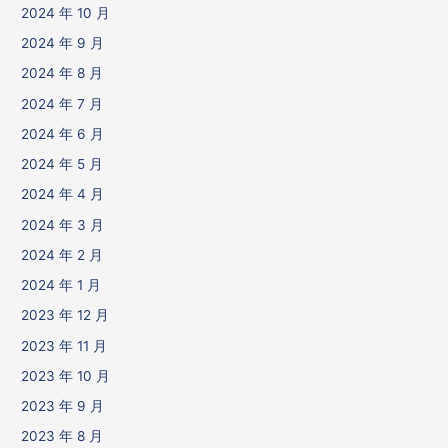
2024 年 10 月
2024 年 9 月
2024 年 8 月
2024 年 7 月
2024 年 6 月
2024 年 5 月
2024 年 4 月
2024 年 3 月
2024 年 2 月
2024 年 1 月
2023 年 12 月
2023 年 11 月
2023 年 10 月
2023 年 9 月
2023 年 8 月