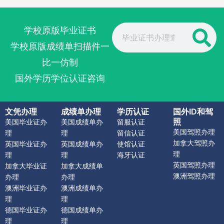
Search
学校原版毕业证书
学校原版成绩单扫描件一
比一仿制
国外学历学位认证咨询
文凭办理
成绩单办理
学历认证
国外ID和驾
照
美国毕业证办
美国成绩单办
留服认证
美国驾照办理
理
理
留信认证
加拿大驾照办
英国毕业证办
英国成绩单办
使馆认证
理
理
理
海牙认证
英国驾照办理
加拿大毕业证
加拿大成绩单
澳洲驾照办理
办理
办理
澳洲毕业证办
澳洲成绩单办
理
理
德国毕业证办
德国成绩单办
理
理