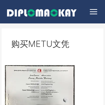
跳
Main
至
Menu
内
容
购买METU文凭
办
理
中
东
科
技
大
学