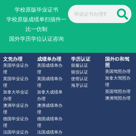
Search
学校原版毕业证书
学校原版成绩单扫描件一
比一仿制
国外学历学位认证咨询
文凭办理
成绩单办理
学历认证
国外ID和驾
照
美国毕业证办
美国成绩单办
留服认证
美国驾照办理
理
理
留信认证
加拿大驾照办
英国毕业证办
英国成绩单办
使馆认证
理
理
理
海牙认证
英国驾照办理
加拿大毕业证
加拿大成绩单
澳洲驾照办理
办理
办理
澳洲毕业证办
澳洲成绩单办
理
理
德国毕业证办
德国成绩单办
理
理
法国毕业证办
法国成绩单办