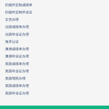
扫描件定制成绩单
扫描件定制毕业证
文凭办理
法国成绩单办理
法国毕业证办理
海牙认证
澳洲成绩单办理
澳洲毕业证办理
美国成绩单办理
美国毕业证办理
美国驾照办理
英国成绩单办理
英国毕业证办理