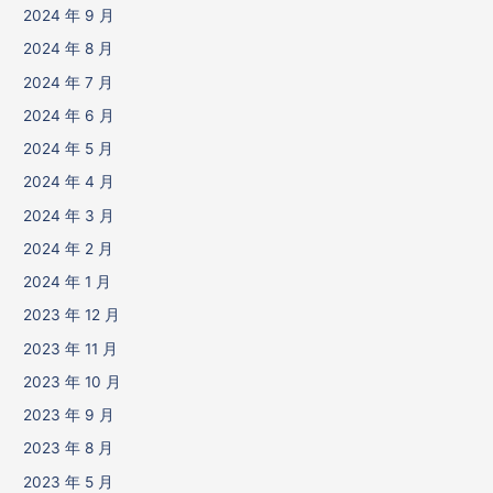
2024 年 9 月
2024 年 8 月
2024 年 7 月
2024 年 6 月
2024 年 5 月
2024 年 4 月
2024 年 3 月
2024 年 2 月
2024 年 1 月
2023 年 12 月
2023 年 11 月
2023 年 10 月
2023 年 9 月
2023 年 8 月
2023 年 5 月