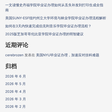
一文读懂史丹福学院毕业证办理如何从丢失补发到打印生成全指
南
美国SUNY-ESF纽约州立大学环境与林业学院毕业证办理流程解析
如何在3天内快速完成伯克利音乐学院毕业证办理流程？
2025版芝加哥哥伦比亚学院毕业证办理的明智建议
近期评论
cerebrozen
发表在
美国NYU毕业证办理，加速应对挂科难题
归档
2026 年 6 月
2026 年 5 月
2026 年 4 月
2026 年 3 月
2026 年 2 月