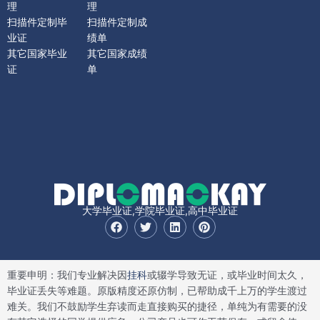
理
理
扫描件定制毕
扫描件定制成
业证
绩单
其它国家毕业
其它国家成绩
证
单
大学毕业证,学院毕业证,高中毕业证
F
T
L
P
a
w
i
i
c
i
n
n
e
t
k
t
b
t
e
e
重要申明：我们专业解决因
挂科
或辍学导致无证，或毕业时间太久，
o
e
d
r
o
r
i
e
毕业证丢失等难题。原版精度还原仿制，已帮助成千上万的学生渡过
k
n
s
难关。我们不鼓励学生弃读而走直接购买的捷径，单纯为有需要的没
t