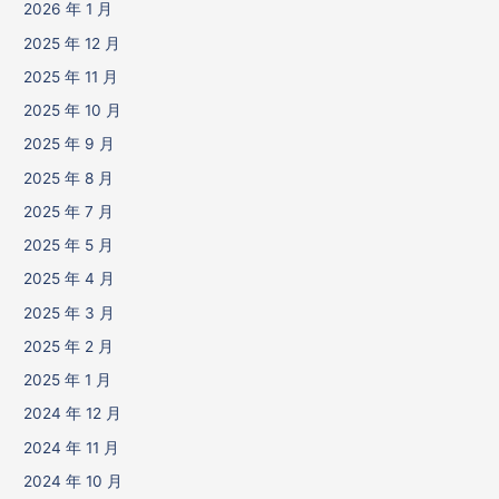
2026 年 1 月
2025 年 12 月
2025 年 11 月
2025 年 10 月
2025 年 9 月
2025 年 8 月
2025 年 7 月
2025 年 5 月
2025 年 4 月
2025 年 3 月
2025 年 2 月
2025 年 1 月
2024 年 12 月
2024 年 11 月
2024 年 10 月