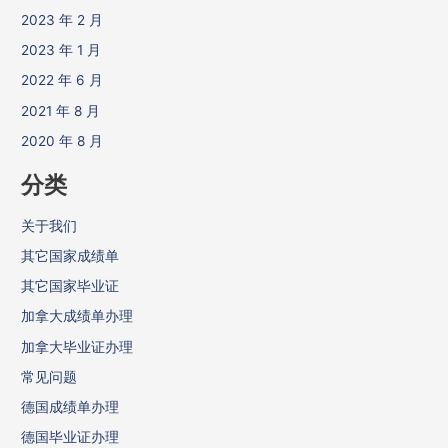
2023 年 2 月
2023 年 1 月
2022 年 6 月
2021 年 8 月
2020 年 8 月
分类
关于我们
其它国家成绩单
其它国家毕业证
加拿大成绩单办理
加拿大毕业证办理
常见问题
德国成绩单办理
德国毕业证办理