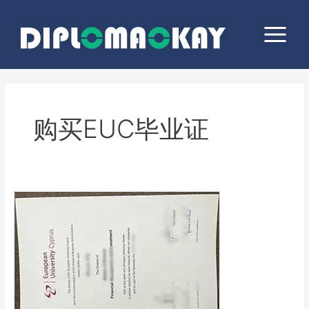
跳
Main
至
Menu
内
容
购买EUC毕业证
办
理
塞
浦
路
斯
欧
洲