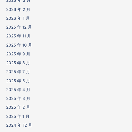
2026 年 3 月
2026 年 2 月
2026 年 1 月
2025 年 12 月
2025 年 11 月
2025 年 10 月
2025 年 9 月
2025 年 8 月
2025 年 7 月
2025 年 5 月
2025 年 4 月
2025 年 3 月
2025 年 2 月
2025 年 1 月
2024 年 12 月