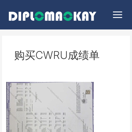
跳
Main
至
Menu
内
容
购买CWRU成绩单
在
线
定
制
CWRU
成
绩
单，