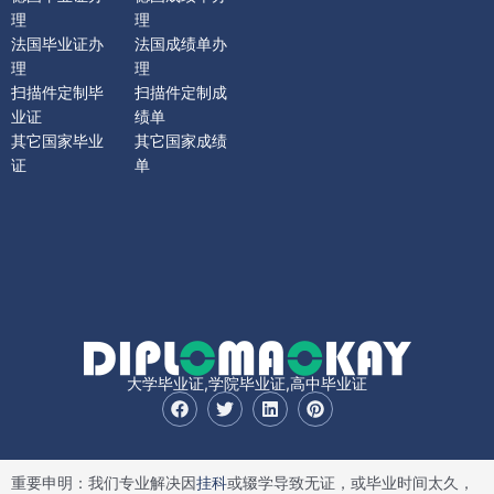
理
理
法国毕业证办
法国成绩单办
理
理
扫描件定制毕
扫描件定制成
业证
绩单
其它国家毕业
其它国家成绩
证
单
大学毕业证,学院毕业证,高中毕业证
F
T
L
P
a
w
i
i
c
i
n
n
e
t
k
t
b
t
e
e
重要申明：我们专业解决因
挂科
或辍学导致无证，或毕业时间太久，
o
e
d
r