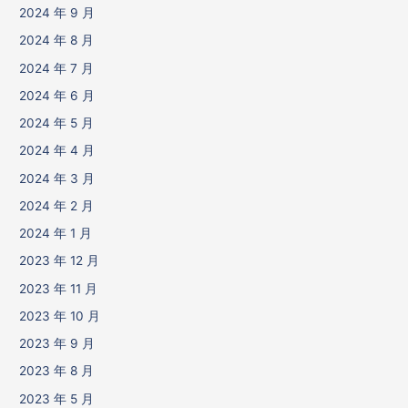
2024 年 9 月
2024 年 8 月
2024 年 7 月
2024 年 6 月
2024 年 5 月
2024 年 4 月
2024 年 3 月
2024 年 2 月
2024 年 1 月
2023 年 12 月
2023 年 11 月
2023 年 10 月
2023 年 9 月
2023 年 8 月
2023 年 5 月