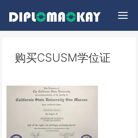
跳
Main
至
Menu
内
容
购买CSUSM学位证
办
理
加
州
州
立
大
学