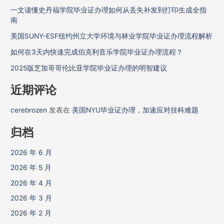
一文读懂史丹福学院毕业证办理如何从丢失补发到打印生成全指
南
美国SUNY-ESF纽约州立大学环境与林业学院毕业证办理流程解析
如何在3天内快速完成伯克利音乐学院毕业证办理流程？
2025版芝加哥哥伦比亚学院毕业证办理的明智建议
近期评论
cerebrozen
发表在
美国NYU毕业证办理，加速应对挂科难题
归档
2026 年 6 月
2026 年 5 月
2026 年 4 月
2026 年 3 月
2026 年 2 月