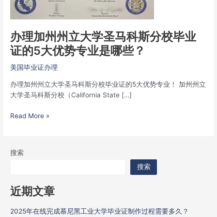
圣
马
科
办理加州州立大学圣马科斯分校毕业
斯
证的5大优势专业是哪些？
分
校
美国毕业证办理
毕
业
办理加州州立大学圣马科斯分校毕业证的5大优势专业！ 加州州立
证
大学圣马科斯分校（California State […]
的
5
Read More »
大
优
势
搜索
专
搜索
业
是
近期文章
哪
些？
2025年在线完成慕尼黑工业大学毕业证制作过程需要多久？