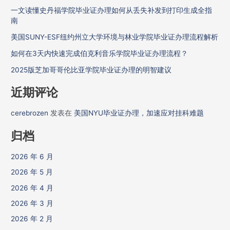
一文读懂史丹福学院毕业证办理如何从丢失补发到打印生成全指
南
美国SUNY-ESF纽约州立大学环境与林业学院毕业证办理流程解析
如何在3天内快速完成伯克利音乐学院毕业证办理流程？
2025版芝加哥哥伦比亚学院毕业证办理的明智建议
近期评论
cerebrozen
发表在
美国NYU毕业证办理，加速应对挂科难题
归档
2026 年 6 月
2026 年 5 月
2026 年 4 月
2026 年 3 月
2026 年 2 月