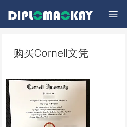
跳
Main
至
Menu
内
容
购买Cornell文凭
探
索
购
买
康
奈
尔
大